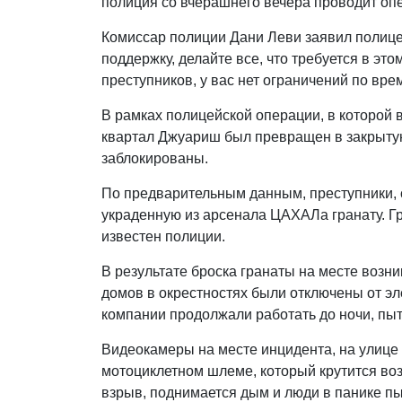
полиция со вчерашнего вечера проводит оп
Комиссар полиции Дани Леви заявил полиц
поддержку, делайте все, что требуется в эт
преступников, у вас нет ограничений по врем
В рамках полицейской операции, в которой 
квартал Джуариш был превращен в закрытую
заблокированы.
По предварительным данным, преступники,
украденную из арсенала ЦАХАЛа гранату. Г
известен полиции.
В результате броска гранаты на месте возн
домов в окрестностях были отключены от эл
компании продолжали работать до ночи, пыт
Видеокамеры на месте инцидента, на улице
мотоциклетном шлеме, который крутится возл
взрыв, поднимается дым и люди в панике пы