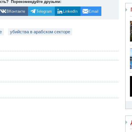
ость? Порекомендуйте друзьям:
ВКонтакте
Telegram
LinkedIn
Email
е
убийства в арабском секторе