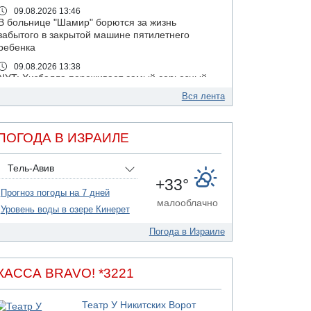
09.08.2026 13:46
В больнице "Шамир" борются за жизнь
забытого в закрытой машине пятилетнего
ребенка
09.08.2026 13:38
NYT: Хизбалла переживает самый серьезный
финансовый кризис за многие годы
Вся лента
09.08.2026 13:29
Трагедия в Мексике: четырехлетний
израильский ребенок утонул, упав в бассейн
ПОГОДА В ИЗРАИЛЕ
09.08.2026 08:30
Авиакомпания Air Canada вновь отсрочила
Тель-Авив
возвращение в Израиль
+33°
Прогноз погоды на 7 дней
08.08.2026 14:43
малооблачно
Тело мужчины обнаружено сегодня на
Уровень воды в озере Кинерет
открытой местности недалеко от Реховота
Погода в Израиле
08.08.2026 11:02
Трое убитых в результате российской
ракетной атаки по Киеву
КАССА BRAVO! *3221
07.08.2026 20:43
Поножовщина в Тайбе: 3 мужчин серьезно
Театр У Никитских Ворот
ранены