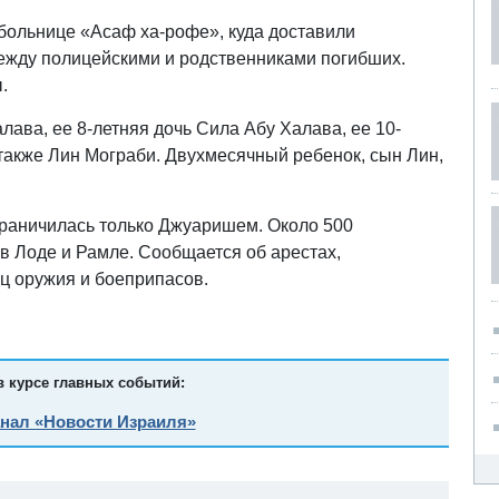
 больнице «Асаф ха-рофе», куда доставили
ежду полицейскими и родственниками погибших.
.
лава, ее 8-летняя дочь Сила Абу Халава, ее 10-
также Лин Мограби. Двухмесячный ребенок, сын Лин,
граничилась только Джуаришем. Около 500
в Лоде и Рамле. Сообщается об арестах,
ц оружия и боеприпасов.
в курсе главных событий:
анал «Новости Израиля»