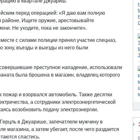
ерацию в квартале Джуариш.
ейским перед операцией: «Я даю вам полную
ом районе. Ищите оружие, арестовывайте
ени. Не уходите, пока не закончите».
вместе с силами полиции принял участие спецназ,
 зону, въезды и выезды из него были
 совершившие преступное нападение, использовали
раната была брошена в магазин, владелец которого
ик пожар и взорвался автомобиль. Также десятки
ектричества, а сотрудники электроэнергетической
аясь возобновить подачу электроэнергии.
 Герцль в Джуарише, запечатлели мужчину в
е магазина, а затем убегает, после чего раздается
таются спастись.