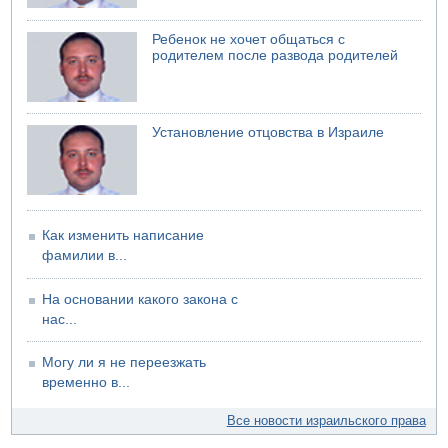
Стрельба в школе Таиланда
07.08.2026 06:47
Ребенок не хочет общаться с
Недалеко от Бейт-Шемеша погиб велосипедист
родителем после развода родителей
07.08.2026 06:24
Саудовская Аравия сообщает о нападении хуситов
Установление отцовства в Израиле
Как изменить написание
фамилии в...
На основании какого закона с
нас...
Могу ли я не переезжать
временно в...
Все новости израильского права