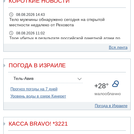
КОРОТКИЕ НОВОСТИ
08.08.2026 14:43
Тело мужчины обнаружено сегодня на открытой
местности недалеко от Реховота
08.08.2026 11:02
Трое убитых в результате российской ракетной атаки по
Киеву
Вся лента
07.08.2026 20:43
Поножовщина в Тайбе: 3 мужчин серьезно ранены
ПОГОДА В ИЗРАИЛЕ
07.08.2026 20:41
Ynet: "Хизбалла" запустила БПЛА со взрывчаткой по
силам ЦАХАЛ
Тель-Авив
07.08.2026 19:16
+28°
ДТП в Ашдоде: тяжело ранены двое маленьких детей
Прогноз погоды на 7 дней
малооблачно
Уровень воды в озере Кинерет
07.08.2026 19:14
Скончался водитель, врезавшийся в стену в
Погода в Израиле
Иерусалиме
07.08.2026 17:57
Подозреваемый в домогательствах в хостеле - Гильбоа
КАССА BRAVO! *3221
Дахан
07.08.2026 17:55