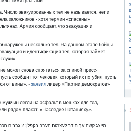
раильскими флагами.
. Число эвакуированных тел не называется, нет и
тела заложников - хотя термин «спасены»
ильтянах. Армия сообщает, что эвакуация и
 обнаружены несколько тел. На данном этапе бойцы
эвакуация и идентификация тел, которая займет
 слухи».
не может снова спрятаться за спиной пресс-
усть сообщит тот человек, который их погубил, пусть
ся от вины», -
заявил
лидер «Партии демократов»
 мужчин легли на асфальт в мешках для тел,
или рядом плакат: «Наследие Нетанияху».
מייצג קשה אך חודר 