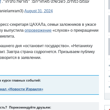
f
עצמם כמתים, כשבשלט מאחוריהם: ״מורשת נתניהו״.
l amram - דניאל עמרם (@danielamram3)
August 31, 2024
 пресс-секретаря ЦАХАЛа, семьи заложников в ужасе
ху выпустила
опровержение
«слухов» о прекращении
емиелита.
рашнего дня «остановит государство». «Нетанияху
акт. Завтра страна содрогнется. Призываем публику
говорится в заявлении.
в курсе главных событий:
анал «Новости Израиля»
ость? Порекомендуйте друзьям: