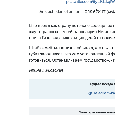
pic.twitter.com/8yEKEkqfW
&mdash; danie
В то время как страну потрясло сообщение
ждут страшных вестей, канцелярия Нетания
огня в Газе ради вакцинации детей от поли
Штаб семей заложников объявил, что с завт
губит заложников, это уже установленный ф
готовиться. Останавливаем государство», - 
Ирина Жуковская
Будьте всегда 
Telegram-к
Заинтересовала нов