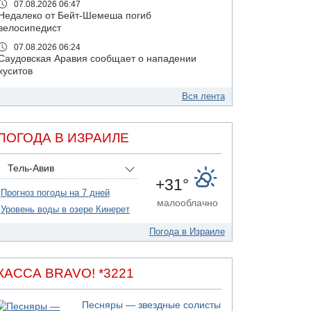
07.08.2026 06:47
Недалеко от Бейт-Шемеша погиб
велосипедист
07.08.2026 06:24
Саудовская Аравия сообщает о нападении
хуситов
06.08.2026 13:43
Вся лента
И еще иранские агенты
06.08.2026 13:13
Арестованы двое подозреваемых в стрельбе
ПОГОДА В ИЗРАИЛЕ
по электрической компании
06.08.2026 13:07
Тель-Авив
Возле Кирьят-Арбы пожар на местности
+31°
Прогноз погоды на 7 дней
06.08.2026 12:06
малооблачно
США не будут давить на Израиль в вопросе
Уровень воды в озере Кинерет
Ливана
Погода в Израиле
06.08.2026 11:41
Трое подростков ограбили сексшоп в Холоне
06.08.2026 08:45
КАССА BRAVO! *3221
Взрыв в Северном Тель-Авиве
06.08.2026 08:11
Песняры — звездные солисты
Украинская атака на российский НПЗ