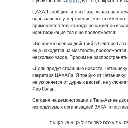
Публиковались
фото
двух тел, накрытых из
ЦАХАЛ сообщил, что из Газы «спасены» тела
однозначного утверждения, что это именно 
применяется только когда речь идет об изра
идентификация тел еще продолжается:
«Во время боевых действий в Секторе Газа
еще находятся на местности, продолжается 
несколько часов. Просим не распространять
«Если придут страшные новости, Нетанияху 
секретаря ЦАХАЛа. Я требую от Нетанияху: п
не уклоняется от дурных вестей, не уклоняет
Яир Голан.
Сегодня на демонстрации в Тель-Авиве двое
используемых организацией ЗАКА, и постав
לעצמות הערב בקפלן: 2 גברים הכניסו את עצמם לשקיות של זק״א ושיחקו את