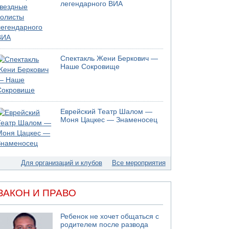
легендарного ВИА
05.08.2026 18:30
Израиль провел испытания системы
противоракетной обороны "Хец"
05.08.2026 18:28
МАДА призывает израильтян срочно сдавать
Спектакль Жени Беркович —
кровь
Наше Сокровище
05.08.2026 17:00
Бывший посол Израиля в ООН Гилад Эрдан
объявит в четверг о создании новой
политической партии
Еврейский Театр Шалом —
05.08.2026 13:49
Моня Цацкес — Знаменосец
На севере Израиля на берег выбросило тело
05.08.2026 13:32
В России горят новые склады
Для организаций и клубов
Все мероприятия
ЗАКОН И ПРАВО
Ребенок не хочет общаться с
родителем после развода