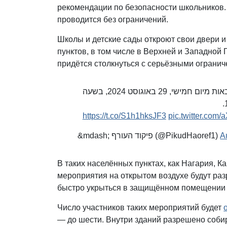
рекомендации по безопасности школьников. 
проводится без ограничений.
Школы и детские сады откроют свои двери и
пунктов, в том числе в Верхней и Западной 
придётся столкнуться с серьёзными ограни
בשל המצב הביטחוני, פיקוד העורף קבע את ההנחיות הבאות מיום חמישי, 29 באוגוסט 2024, בשעה
https://t.co/S1h1hksJF3
pic.twitter.co
&mdash; פיקוד העורף (@PikudHaoref1)
A
В таких населённых пунктах, как Нагария, К
мероприятия на открытом воздухе будут раз
быстро укрыться в защищённом помещении 
Число участников таких мероприятий будет
— до шести. Внутри зданий разрешено собир