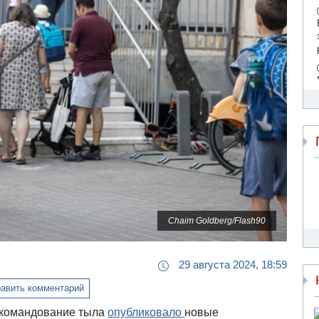
Chaim Goldberg/Flash90
29 августа 2024, 18:59
авить комментарий
, командование тыла
опубликовало
новые