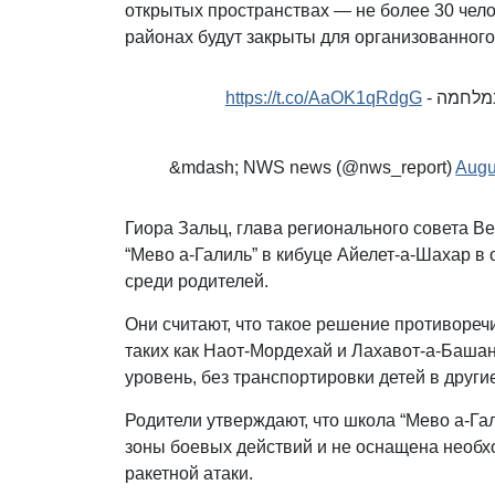
открытых пространствах — не более 30 чело
районах будут закрыты для организованного
https://t.co/AaOK1qRdgG
ל במלחמה
&mdash; NWS news (@nws_report)
Augu
Гиора Зальц, глава регионального совета В
“Мево а-Галиль” в кибуце Айелет-а-Шахар 
среди родителей.
Они считают, что такое решение противоречи
таких как Наот-Мордехай и Лахавот-а-Баша
уровень, без транспортировки детей в други
Родители утверждают, что школа “Мево а-Га
зоны боевых действий и не оснащена необх
ракетной атаки.