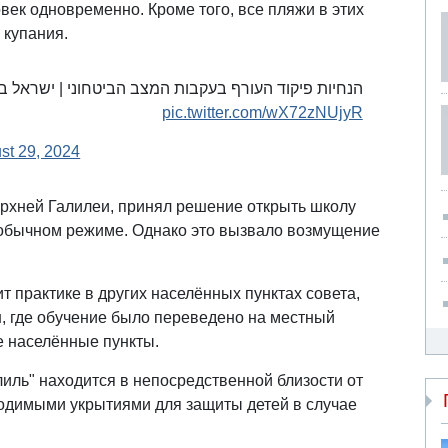
век одновременно. Кроме того, все пляжи в этих
 купания.
הנחיות פיקוד העורף בעקבות המצב הביטחוני | ישרא -
pic.twitter.com/wX72zNUjyR
st 29, 2024
ерхней Галилеи, принял решение открыть школу
в обычном режиме. Однако это вызвало возмущение
т практике в других населённых пунктах совета,
н, где обучение было переведено на местный
е населённые пункты.
лиль" находится в непосредственной близости от
одимыми укрытиями для защиты детей в случае