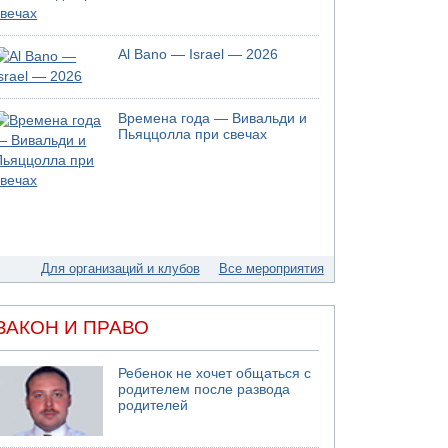
07.08.2026 20:41
Ynet: "Хизбалла" запустила БПЛА со
взрывчаткой по силам ЦАХАЛ
Al Bano — Israel — 2026
07.08.2026 19:16
ДТП в Ашдоде: тяжело ранены двое
маленьких детей
Времена года — Вивальди и
Пьяццолла при свечах
07.08.2026 19:14
Скончался водитель, врезавшийся в стену в
Иерусалиме
07.08.2026 17:57
Подозреваемый в домогательствах в хостеле
- Гильбоа Дахан
Для организаций и клубов
Все мероприятия
07.08.2026 17:55
Обнародовано имя полицейского,
подозреваемого в коррупционных
отношениях с Йоавом Элиаси
ЗАКОН И ПРАВО
07.08.2026 17:51
БАГАЦ отказался заморозить лишение
Ребенок не хочет общаться с
налоговых льгот для уклонистов-харедим
родителем после развода
родителей
07.08.2026 17:48
В Иерусалиме водитель врезался в забор и
серьезно пострадал