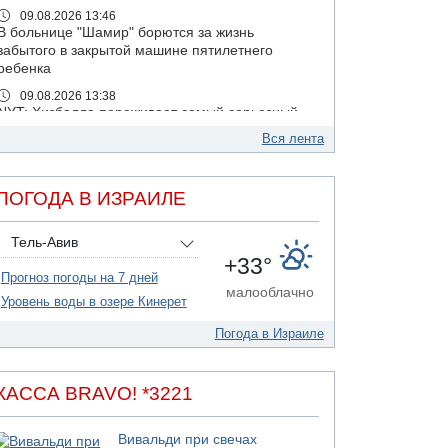
09.08.2026 13:46
В больнице "Шамир" борются за жизнь
забытого в закрытой машине пятилетнего
ребенка
09.08.2026 13:38
NYT: Хизбалла переживает самый серьезный
финансовый кризис за многие годы
Вся лента
09.08.2026 13:29
Трагедия в Мексике: четырехлетний
израильский ребенок утонул, упав в бассейн
ПОГОДА В ИЗРАИЛЕ
09.08.2026 08:30
Авиакомпания Air Canada вновь отсрочила
Тель-Авив
возвращение в Израиль
+33°
Прогноз погоды на 7 дней
08.08.2026 14:43
малооблачно
Тело мужчины обнаружено сегодня на
Уровень воды в озере Кинерет
открытой местности недалеко от Реховота
Погода в Израиле
08.08.2026 11:02
Трое убитых в результате российской
ракетной атаки по Киеву
КАССА BRAVO! *3221
07.08.2026 20:43
Поножовщина в Тайбе: 3 мужчин серьезно
Вивальди при свечах
ранены