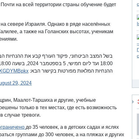
Почти на всей территории страны обучение будет
 на севере Израиля. Однако в ряде населённых
Галилее, а также на Голанских высотах, ученикам
чениями.
18:00 ועד ליום חמישי, 5 בספטמבר 2024, בשעה 18:00.
m/aXGDYMBpkx
ההנחיות המלאות מפורטות בקישור הבא:
ugust 29, 2024
ацрин, Маалот-Таршиха и другие, учебные
решены только в тех местах, где есть возможность
в случае тревоги.
ограничено
до 35 человек, а в детских садах и яслях
аться группами до 300 человек, а на пляжах и других