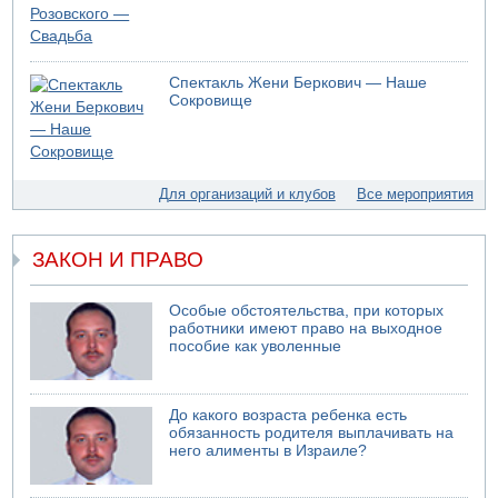
07.08.2026 13:39
Моджтаба Хаменеи в плохом состоянии
07.08.2026 11:55
Министр обороны ушел с заседания кабинета на
Спектакль Жени Беркович — Наше
свадьбу
Сокровище
07.08.2026 11:05
Саудовская Аравия опасается нападения хуситов и
иракских ополченцев
07.08.2026 08:29
Для организаций и клубов
Все мероприятия
В Бат-Яме утонул мужчина
07.08.2026 08:29
ЗАКОН И ПРАВО
Стрельба в школе Таиланда
07.08.2026 06:47
Недалеко от Бейт-Шемеша погиб велосипедист
Особые обстоятельства, при которых
работники имеют право на выходное
07.08.2026 06:24
пособие как уволенные
Саудовская Аравия сообщает о нападении хуситов
06.08.2026 13:43
И еще иранские агенты
До какого возраста ребенка есть
обязанность родителя выплачивать на
него алименты в Израиле?