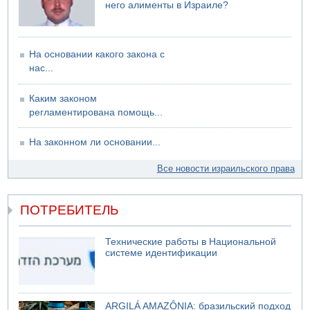
администрации и команде президента Трампа»
него алименты в Израиле?
09.08.2026 18:10
ХАМАС объявил, что обязуется исполнять соглашение с
международными посредниками и Советом мира по
На основании какого закона с
"дорожной карте" из 15 пунктов
нас...
09.08.2026 17:00
12-летний мальчик утонул в Иордане, упав из лодки
Каким законом
09.08.2026 16:56
регламентирована помощь...
Сирийские службы безопасности сообщили об аресте 9
боевиков ИГИЛ в районе Кунейтры
На законном ли основании...
Все новости израильского права
ПОТРЕБИТЕЛЬ
Технические работы в Национальной
системе идентификации
ARGILÁ AMAZÔNIA: бразильский подход