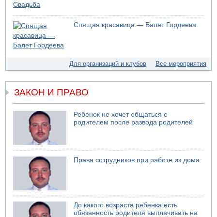
09.08.2026 20:04
Сын экс-депутата от партии ШАС арестован за
Спящая красавица — Балет Гордеева
хранение незаконного оружия и наркотиков
09.08.2026 19:36
16-летний подросток разбился насмерть при падении
со скалы в районе пещеры Кешет
Для организаций и клубов
Все мероприятия
09.08.2026 19:13
16-летний подросток упал со скалы в районе пещеры
Кешет (Верхняя Галилея)
ЗАКОН И ПРАВО
09.08.2026 19:10
Двое погибших при столкновении автомобилей на 1
Ребенок не хочет общаться с
шоссе
родителем после развода родителей
09.08.2026 18:30
Пресс-служба ЦАХАЛа сообщила об уничтожении
подземного арсенала "Хизбаллы"
Права сотрудников при работе из дома
09.08.2026 18:19
Ради церемонии закладки нового поселения ЦАХАЛ
выгнал из дома палестинскую семью
09.08.2026 18:15
Мухаммед Дахлан: "Слова Нетанияху - вызов,
До какого возраста ребенка есть
пренебрежение и обман по отношению к американской
обязанность родителя выплачивать на