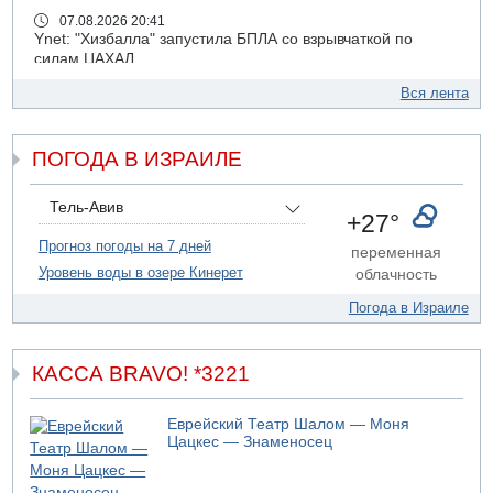
07.08.2026 20:41
Ynet: "Хизбалла" запустила БПЛА со взрывчаткой по
силам ЦАХАЛ
07.08.2026 19:16
Вся лента
ДТП в Ашдоде: тяжело ранены двое маленьких детей
07.08.2026 19:14
ПОГОДА В ИЗРАИЛЕ
Скончался водитель, врезавшийся в стену в
Иерусалиме
07.08.2026 17:57
Тель-Авив
+27°
Подозреваемый в домогательствах в хостеле - Гильбоа
Дахан
Прогноз погоды на 7 дней
переменная
Уровень воды в озере Кинерет
облачность
07.08.2026 17:55
Обнародовано имя полицейского, подозреваемого в
Погода в Израиле
коррупционных отношениях с Йоавом Элиаси
07.08.2026 17:51
БАГАЦ отказался заморозить лишение налоговых льгот
КАССА BRAVO! *3221
для уклонистов-харедим
07.08.2026 17:48
Еврейский Театр Шалом — Моня
В Иерусалиме водитель врезался в забор и серьезно
Цацкес — Знаменосец
пострадал
07.08.2026 13:47