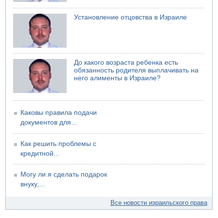
электрической компании
06.08.2026 13:07
Установление отцовства в Израиле
Возле Кирьят-Арбы пожар на местности
06.08.2026 12:06
США не будут давить на Израиль в вопросе Ливана
06.08.2026 11:41
До какого возраста ребенка есть
Трое подростков ограбили сексшоп в Холоне
обязанность родителя выплачивать на
него алименты в Израиле?
Каковы правила подачи
документов для...
Как решить проблемы с
кредитной...
Могу ли я сделать подарок
внуку,...
Все новости израильского права