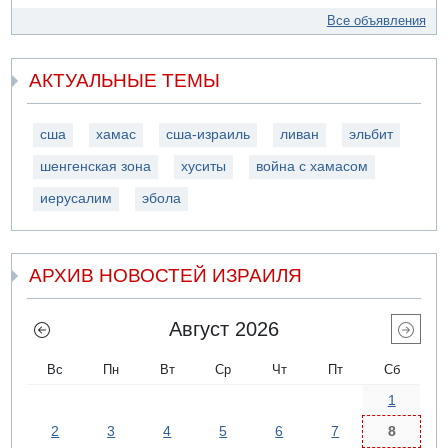
Все объявления
АКТУАЛЬНЫЕ ТЕМЫ
сша
хамас
сша-израиль
ливан
эльбит
шенгенская зона
хуситы
война с хамасом
иерусалим
эбола
АРХИВ НОВОСТЕЙ ИЗРАИЛЯ
Август 2026
Вс
Пн
Вт
Ср
Чт
Пт
Сб
1
2
3
4
5
6
7
8