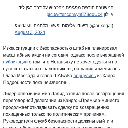
המשטרה הודפת מפגינים מהכביש על דרך בגין ליד
pic.twitter.com/yn8Z8doUc4
איילון
&mdash; תיעודי אלימות ופשעי מלחמה (@arixegal)
August 3, 2024
Из-за ситуации с безопасностью штаб не планировал
масштабные акции на сегодня, однако после вчерашней
публикации
о том, что Нетаньяху не хочет сделки и по
сути «отказался от заложников», ситуация изменилась.
Глава Моссада и глава ШАБАКа
вернулись
из Каира.
Подробности пока неизвестны.
Лидер оппозиции Яир Лапид заявил после возвращения
переговорной делегации из Каира: «Премьер-министр
продолжает откладывать сделку по возвращению
похищенных только по политическим причинам.
Руководители служб безопасности должны выйти и
сказать общественности правду: если израильское