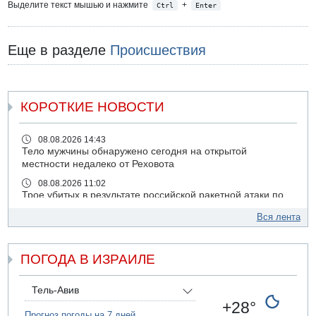
Выделите текст мышью и нажмите
+
Ctrl
Enter
Еще в разделе
Происшествия
КОРОТКИЕ НОВОСТИ
08.08.2026 14:43
Тело мужчины обнаружено сегодня на открытой
местности недалеко от Реховота
08.08.2026 11:02
Трое убитых в результате российской ракетной атаки по
Киеву
Вся лента
07.08.2026 20:43
Поножовщина в Тайбе: 3 мужчин серьезно ранены
ПОГОДА В ИЗРАИЛЕ
07.08.2026 20:41
Ynet: "Хизбалла" запустила БПЛА со взрывчаткой по
силам ЦАХАЛ
Тель-Авив
07.08.2026 19:16
+28°
ДТП в Ашдоде: тяжело ранены двое маленьких детей
Прогноз погоды на 7 дней