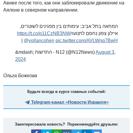
Авиве после того, как они заблокировали движение на
Аялоне в северном направлении.
המחאה בתל אביב: עימותים בין מפגינים לשוטרים,
https://t.co/p11CzNB3NW
איילון צפון נחסם לתנועה
|
@yollancohen
pic.twitter.com/AVLWnq7BwH
&mdash; החדשות - N12 (@N12News)
August 3,
2024
Ольга Божкова
Будьте всегда в курсе главных событий:
Telegram-канал «Новости Израиля»
Заинтересовала новость? Порекомендуйте друзьям: