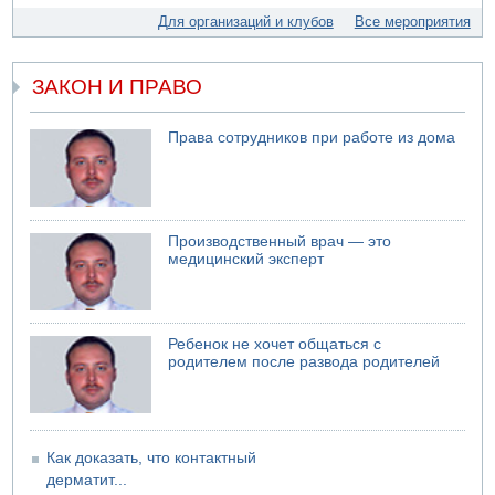
свадьбу
Для организаций и клубов
Все мероприятия
07.08.2026 11:05
Саудовская Аравия опасается нападения хуситов и
иракских ополченцев
ЗАКОН И ПРАВО
07.08.2026 08:29
В Бат-Яме утонул мужчина
Права сотрудников при работе из дома
07.08.2026 08:29
Стрельба в школе Таиланда
07.08.2026 06:47
Недалеко от Бейт-Шемеша погиб велосипедист
Производственный врач — это
07.08.2026 06:24
медицинский эксперт
Саудовская Аравия сообщает о нападении хуситов
Ребенок не хочет общаться с
родителем после развода родителей
Как доказать, что контактный
дерматит...