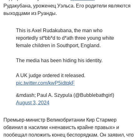
Рудакубана, уроженец Уэльса. Его родители являются
выходцами из Руанды.
This is Axel Rudakubana, the man who
reportedly st*bb*d to d*ath three young white
female children in Southport, England.
The media has been hiding his identity.
A UK judge ordered it released.
pic.twitter.com/kwP5idtqkF
&mdash; Paul A. Szypula (@Bubblebathgirl)
August 3, 2024
Премьер-министр Великобритании Кир Стармер
обвинил в насилии «ненависть крайне правых» и
пообещал положить конец беспорядкам. Он заявил, что