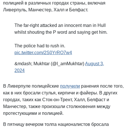
полицией в различных городах страны, включая
Ливерпуль, Манчестер, Халл и Белфаст.
The far-right attacked an innocent man in Hull
whilst shouting the P word and saying get him.
The police had to rush in.
pic.twitter.com/2S0YrRO7w4
&mdash; Mukhtar (@I_amMukhtar)
August 3,
2024
В Ливерпуле полицейские
получили
ранения после того,
как в них бросали стулья, кирпичи и файеры. В других
городах, таких как Сток-он-Трент, Халл, Белфаст и
Манчестер, также произошли столкновения между
протестующими и полицией.
В пятницу вечером толпа националистов бросала