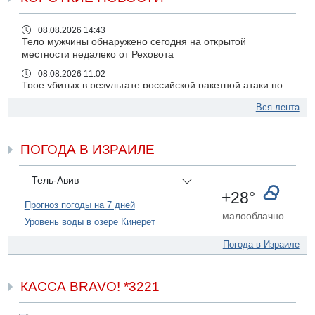
08.08.2026 14:43
Тело мужчины обнаружено сегодня на открытой
местности недалеко от Реховота
08.08.2026 11:02
Трое убитых в результате российской ракетной атаки по
Киеву
Вся лента
07.08.2026 20:43
Поножовщина в Тайбе: 3 мужчин серьезно ранены
ПОГОДА В ИЗРАИЛЕ
07.08.2026 20:41
Ynet: "Хизбалла" запустила БПЛА со взрывчаткой по
силам ЦАХАЛ
Тель-Авив
07.08.2026 19:16
+28°
ДТП в Ашдоде: тяжело ранены двое маленьких детей
Прогноз погоды на 7 дней
малооблачно
Уровень воды в озере Кинерет
07.08.2026 19:14
Скончался водитель, врезавшийся в стену в
Погода в Израиле
Иерусалиме
07.08.2026 17:57
Подозреваемый в домогательствах в хостеле - Гильбоа
КАССА BRAVO! *3221
Дахан
07.08.2026 17:55