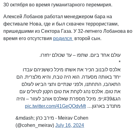
30 октября во время гуманитарного перемирия.
Алексей Лобанов работал менеджером бара на
фестивале Нова, где и был схвачен террористами,
пришедшими из Сектора Газа. У 32-летнего Лобанова во
время его отсутствия
родился
второй сын.
עולם אחד ביום. שתפו – עד שכולם יחזרו.
*
אלכס לובנוב הכיר את אשתו מיכל כששניהם עבדו
יחד באותה מסעדה. הוא היה טבח, והיא מלצרית. הם
התאהבו, התחתנו, ולפני שנתיים וחצי הביאו לעולם
את טום. אלכס נהג לקחת את טום הקטן לטיולים עם
הג&#39;יפ. מיכל מספרת שאלכס אוהב לעזור – והיה
pic.twitter.com/41GeQOdvMt
מתנדב בארגון…
&mdash; מירב כהן - Meirav Cohen
(@cohen_meirav)
July 16, 2024