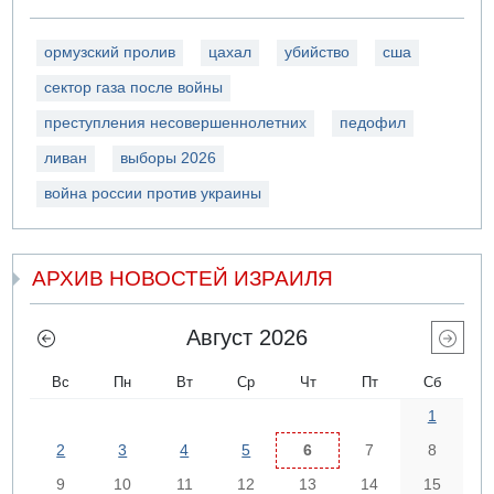
ормузский пролив
цахал
убийство
сша
сектор газа после войны
преступления несовершеннолетних
педофил
ливан
выборы 2026
война россии против украины
АРХИВ НОВОСТЕЙ ИЗРАИЛЯ
Август 2026
Вс
Пн
Вт
Ср
Чт
Пт
Сб
1
2
3
4
5
6
7
8
9
10
11
12
13
14
15