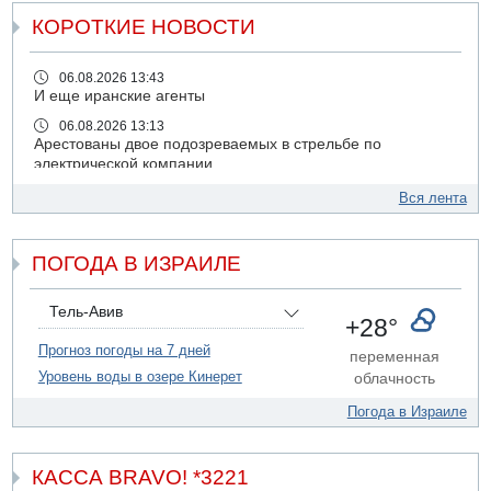
КОРОТКИЕ НОВОСТИ
06.08.2026 13:43
И еще иранские агенты
06.08.2026 13:13
Арестованы двое подозреваемых в стрельбе по
электрической компании
06.08.2026 13:07
Вся лента
Возле Кирьят-Арбы пожар на местности
06.08.2026 12:06
ПОГОДА В ИЗРАИЛЕ
США не будут давить на Израиль в вопросе Ливана
06.08.2026 11:41
Трое подростков ограбили сексшоп в Холоне
Тель-Авив
+28°
06.08.2026 08:45
Прогноз погоды на 7 дней
переменная
Взрыв в Северном Тель-Авиве
Уровень воды в озере Кинерет
облачность
06.08.2026 08:11
Украинская атака на российский НПЗ
Погода в Израиле
05.08.2026 18:30
Израиль провел испытания системы противоракетной
обороны "Хец"
КАССА BRAVO! *3221