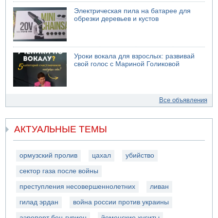
Электрическая пила на батарее для
обрезки деревьев и кустов
Уроки вокала для взрослых: развивай
свой голос с Мариной Голиковой
Все объявления
АКТУАЛЬНЫЕ ТЕМЫ
ормузский пролив
цахал
убийство
сектор газа после войны
преступления несовершеннолетних
ливан
гилад эрдан
война россии против украины
аэропорт бен-гурион
йеменские хуситы