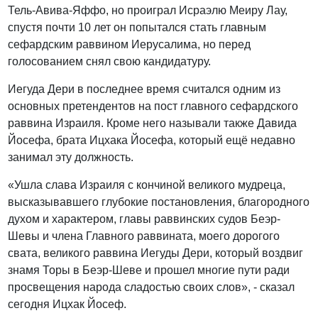
Тель-Авива-Яффо, но проиграл Исраэлю Меиру Лау,
спустя почти 10 лет он попытался стать главным
сефардским раввином Иерусалима, но перед
голосованием снял свою кандидатуру.
Иегуда Дери в последнее время считался одним из
основных претендентов на пост главного сефардского
раввина Израиля. Кроме него называли также Давида
Йосефа, брата Ицхака Йосефа, который ещё недавно
занимал эту должность.
«Ушла слава Израиля с кончиной великого мудреца,
высказывавшего глубокие постановления, благородного
духом и характером, главы раввинских судов Беэр-
Шевы и члена Главного раввината, моего дорогого
свата, великого раввина Иегуды Дери, который воздвиг
знамя Торы в Беэр-Шеве и прошел многие пути ради
просвещения народа сладостью своих слов», - сказал
сегодня Ицхак Йосеф.