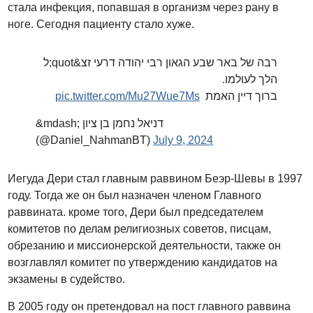
стала инфекция, попавшая в организм через рану в
ноге. Сегодня пациенту стало хуже.
רבה של באר שבע הגאון רבי יהודה דרעי זצ&quot;ל
הלך לעולמו.
pic.twitter.com/Mu27Wue7Ms
ברוך דיין האמת
&mdash; דניאל נחמן בן ציון
(@Daniel_NahmanBT)
July 9, 2024
Иегуда Дери стал главным раввином Беэр-Шевы в 1997
году. Тогда же он был назначен членом Главного
раввината. кроме того, Дери был председателем
комитетов по делам религиозных советов, писцам,
обрезанию и миссионерской деятельности, также он
возглавлял комитет по утверждению кандидатов на
экзамены в судейство.
В 2005 году он претендовал на пост главного раввина