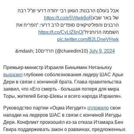
אבל בעולם הרבנות: הגאון רבי יהודה דרעי זצ”ל רבה
https://t.co/e5Vrtwk6oR
של באר שבע
הרבנים והפוליטיקאים סופדים לרב דרעי: “הפריח את
https://t.co/CyLtZIinQj
השממה הרוחנית”
pic.twitter.com/B2LDneVHwk
&mdash; חרדים10 (@charedim10)
July 9, 2024
Премьер-министр Израиля Биньямин Нетаньяху
выразил
глубокие соболезнования лидеру ШАС Арье
Дери в связи с кончиной брата. Глава правительства
заявил, что «Его смерть - большая потеря для мира
Торы, жителей Беэр-Шевы и всего народа Израиля».
Руководство партии «Оцма Иегудит»
отложило
свои
нападки на лидеров ШАС в связи с кончиной Иегуды
Дери. Конфликт произошёл из-за отказа Итамара Бен
Гвира поддерживать закон о раввинах, предложенных