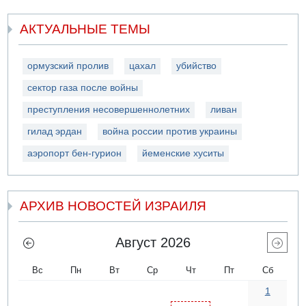
АКТУАЛЬНЫЕ ТЕМЫ
ормузский пролив
цахал
убийство
сектор газа после войны
преступления несовершеннолетних
ливан
гилад эрдан
война россии против украины
аэропорт бен-гурион
йеменские хуситы
АРХИВ НОВОСТЕЙ ИЗРАИЛЯ
Август 2026
Вс
Пн
Вт
Ср
Чт
Пт
Сб
1