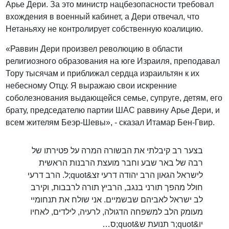
Арье Дери. За это министр нацбезопасности требовал
вхождения в военный кабинет, а Дери отвечал, что
Нетаньяху не контролирует собственную коалицию.
«Раввин Дери произвел революцию в области
религиозного образования на юге Израиля, преподавал
Тору тысячам и приближал сердца израильтян к их
небесному Отцу. Я выражаю свои искренние
соболезнования выдающейся семье, супруге, детям, его
брату, председателю партии ШАС раввину Арье Дери, и
всем жителям Беэр-Шевы», - сказал Итамар Бен-Гвир.
בצער רב קיבלתי את הבשורה המרה על פטירתו של
רבה של באר שבע וחבר מועצת הרבנות הראשית
לישראל הגאון הרב יהודה דרעי זצ&quot;ל. הרב דרעי
חולל מהפך תורני בנגב, הרביץ תורה לרבבות, וקירב
לב ישראל לאביהם שבשמיים. אני שולח את תנחומיי
מעומק הלב למשפחה הדגולה, לרעיה, לילדים, לאחיו
יו&quot;ר תנועת ש&quot;ס…