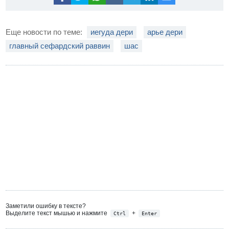
Еще новости по теме:
иегуда дери
арье дери
главный сефардский раввин
шас
Заметили ошибку в тексте?
Выделите текст мышью и нажмите
+
Ctrl
Enter