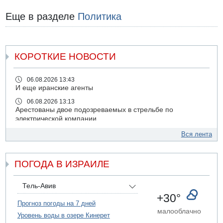
Еще в разделе
Политика
КОРОТКИЕ НОВОСТИ
06.08.2026 13:43
И еще иранские агенты
06.08.2026 13:13
Арестованы двое подозреваемых в стрельбе по
электрической компании
06.08.2026 13:07
Вся лента
Возле Кирьят-Арбы пожар на местности
06.08.2026 12:06
ПОГОДА В ИЗРАИЛЕ
США не будут давить на Израиль в вопросе Ливана
06.08.2026 11:41
Трое подростков ограбили сексшоп в Холоне
Тель-Авив
+30°
06.08.2026 08:45
Прогноз погоды на 7 дней
Взрыв в Северном Тель-Авиве
малооблачно
Уровень воды в озере Кинерет
06.08.2026 08:11