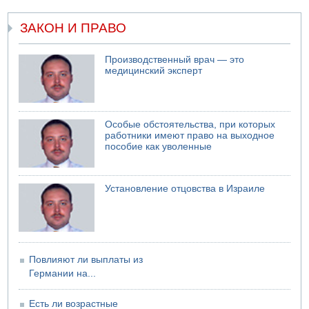
Еще один меморандум для Ирана
ЗАКОН И ПРАВО
04.08.2026 20:31
Минздрав и Министерство экологии сообщили о
необычно высоком уровне загрязнения воды в девяти
Производственный врач — это
реках и ручьях на севере страны
медицинский эксперт
04.08.2026 19:20
Шоссе 6 и участок шоссе 1 в восточном направлении в
районе Бейт-Шемеша вновь открыты для движения
Особые обстоятельства, при которых
работники имеют право на выходное
пособие как уволенные
Установление отцовства в Израиле
Повлияют ли выплаты из
Германии на...
Есть ли возрастные