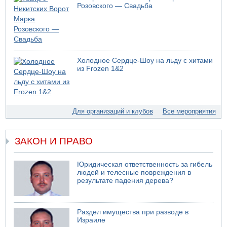
05.08.2026 13:32
Розовского — Свадьба
В России горят новые склады
05.08.2026 10:19
Хуситы сообщают об атаке по Саудовскому танкеру
05.08.2026 10:16
Левые активисты пытались ворваться в офис
Холодное Сердце-Шоу на льду с хитами
"Религиозного сионизма"
из Frozen 1&2
05.08.2026 06:42
В Дубае поднимается дым над портом
05.08.2026 06:41
Еще один меморандум для Ирана
Для организаций и клубов
Все мероприятия
ЗАКОН И ПРАВО
Юридическая ответственность за гибель
людей и телесные повреждения в
результате падения дерева?
Раздел имущества при разводе в
Израиле