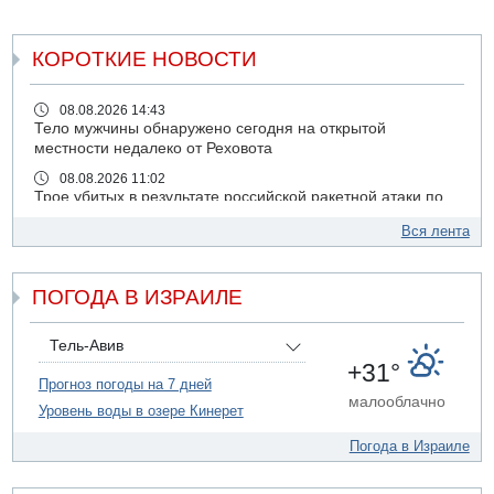
КОРОТКИЕ НОВОСТИ
08.08.2026 14:43
Тело мужчины обнаружено сегодня на открытой
местности недалеко от Реховота
08.08.2026 11:02
Трое убитых в результате российской ракетной атаки по
Киеву
Вся лента
07.08.2026 20:43
Поножовщина в Тайбе: 3 мужчин серьезно ранены
ПОГОДА В ИЗРАИЛЕ
07.08.2026 20:41
Ynet: "Хизбалла" запустила БПЛА со взрывчаткой по
силам ЦАХАЛ
Тель-Авив
07.08.2026 19:16
+31°
ДТП в Ашдоде: тяжело ранены двое маленьких детей
Прогноз погоды на 7 дней
малооблачно
Уровень воды в озере Кинерет
07.08.2026 19:14
Скончался водитель, врезавшийся в стену в
Погода в Израиле
Иерусалиме
07.08.2026 17:57