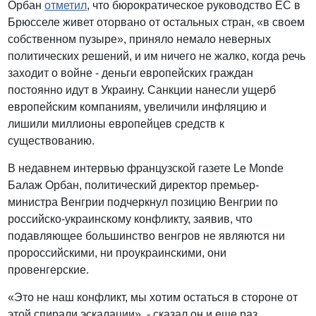
Орбан
отметил
, что бюрократическое руководство ЕС в
Брюсселе живет оторвано от остальных стран, «в своем
собственном пузыре», приняло немало неверных
политических решений, и им ничего не жалко, когда речь
заходит о войне - деньги европейских граждан
постоянно идут в Украину. Санкции нанесли ущерб
европейским компаниям, увеличили инфляцию и
лишили миллионы европейцев средств к
существованию.
В недавнем интервью французской газете Le Monde
Балаж Орбан, политический директор премьер-
министра Венгрии подчеркнул позицию Венгрии по
российско-украинскому конфликту, заявив, что
подавляющее большинство венгров не являются ни
пророссийскими, ни проукраинскими, они
провенгерские.
«Это не наш конфликт, мы хотим остаться в стороне от
этой спирали эскалации», - сказал он и еще раз