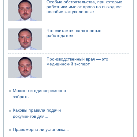
07.08.2026 08:29
Особые обстоятельства, при которых
В Бат-Яме утонул мужчина
работники имеют право на выходное
пособие как уволенные
07.08.2026 08:29
Стрельба в школе Таиланда
07.08.2026 06:47
Что считается халатностью
Недалеко от Бейт-Шемеша погиб велосипедист
работодателя
07.08.2026 06:24
Саудовская Аравия сообщает о нападении хуситов
Производственный врач — это
медицинский эксперт
Можно ли единовременно
забрать...
Каковы правила подачи
документов для...
Правомерна ли установка...