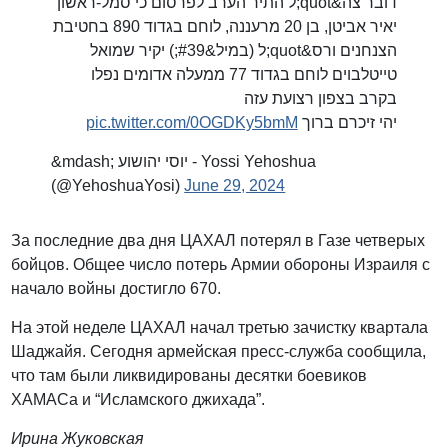
דובר צה&quot;ל התיר הערב לפרסום כי סמל-ראשון
יאיר אביטן, בן 20 מרעננה, לוחם בגדוד 890 בחטיבת
הצנחנים ורס&quot;ל (במיל&#39;) יקיר שמואל
טייטלבוים לוחם בגדוד 77 ממעלה אדומים נפלו
בקרב בצפון רצועת עזה
pic.twitter.com/0OGDKy5bmM
יהי זיכרם ברוך
&mdash; יוסי יהושוע - Yossi Yehoshua
(@YehoshuaYosi)
June 29, 2024
За последние два дня ЦАХАЛ потерял в Газе четверых
бойцов. Общее число потерь Армии обороны Израиля с
начало войны достигло 670.
На этой неделе ЦАХАЛ начал третью зачистку квартала
Шаджайя. Сегодня армейская пресс-служба сообщила,
что там были ликвидированы десятки боевиков
ХАМАСа и “Исламского джихада”.
Ирина Жуковская