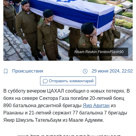
Noam Revkin Fenton/Flash90
Происшествия
29 июня 2024, 22:02
Отправить комментарий
В субботу вечером ЦАХАЛ сообщил о новых потерях. В
боях на севере Сектора Газа погибли 20-летний боец
890 батальона десантной бригады
Яир Авитан
из
Раананы и 21-летний сержант 77 батальона 7 бригады
Якир Шмуэль Тательбаум из Маале Адумим.