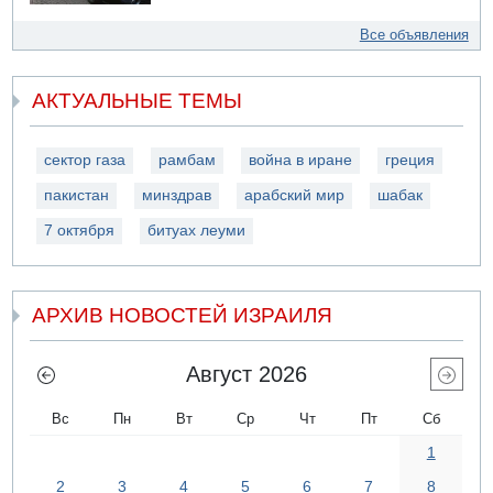
Все объявления
АКТУАЛЬНЫЕ ТЕМЫ
сектор газа
рамбам
война в иране
греция
пакистан
минздрав
арабский мир
шабак
7 октября
битуах леуми
АРХИВ НОВОСТЕЙ ИЗРАИЛЯ
Август 2026
Вс
Пн
Вт
Ср
Чт
Пт
Сб
1
2
3
4
5
6
7
8