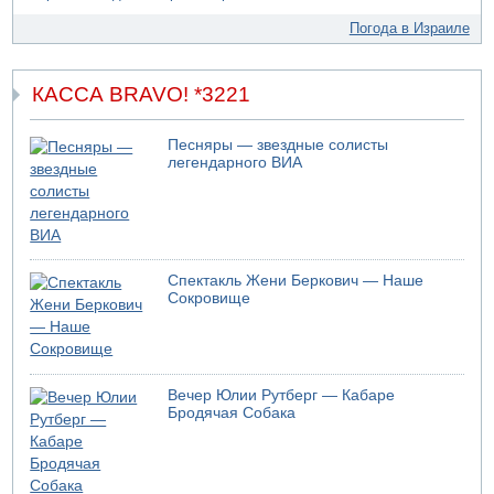
09.08.2026 19:10
Погода в Израиле
Двое погибших при столкновении автомобилей на 1
шоссе
09.08.2026 18:30
КАССА BRAVO! *3221
Пресс-служба ЦАХАЛа сообщила об уничтожении
подземного арсенала "Хизбаллы"
Песняры — звездные солисты
09.08.2026 18:19
легендарного ВИА
Ради церемонии закладки нового поселения ЦАХАЛ
выгнал из дома палестинскую семью
09.08.2026 18:15
Мухаммед Дахлан: "Слова Нетанияху - вызов,
пренебрежение и обман по отношению к американской
администрации и команде президента Трампа»
Спектакль Жени Беркович — Наше
Сокровище
09.08.2026 18:10
ХАМАС объявил, что обязуется исполнять соглашение с
международными посредниками и Советом мира по
"дорожной карте" из 15 пунктов
Вечер Юлии Рутберг — Кабаре
09.08.2026 17:00
Бродячая Собака
12-летний мальчик утонул в Иордане, упав из лодки
09.08.2026 16:56
Сирийские службы безопасности сообщили об аресте 9
боевиков ИГИЛ в районе Кунейтры