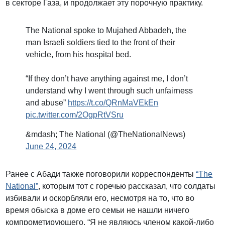
в секторе Газа, и продолжает эту порочную практику.
The National spoke to Mujahed Abbadeh, the
man Israeli soldiers tied to the front of their
vehicle, from his hospital bed.
“If they don’t have anything against me, I don’t
understand why I went through such unfairness
and abuse”
https://t.co/QRnMaVEkEn
pic.twitter.com/2OgpRtVSru
&mdash; The National (@TheNationalNews)
June 24, 2024
Ранее с Абади также поговорили корреспонденты
“The
National”
, которым тот с горечью рассказал, что солдаты
избивали и оскорбляли его, несмотря на то, что во
время обыска в доме его семьи не нашли ничего
компрометирующего. “Я не являюсь членом какой-либо