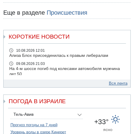
Еще в разделе
Происшествия
КОРОТКИЕ НОВОСТИ
10.08.2026 12:01
Ализа Блох присоединилась к правым либералам
09.08.2026 21:03
На 4-м шоссе погиб под колесами автомобиля мужчина
лет 50
09.08.2026 20:04
Вся лента
Сын экс-депутата от партии ШАС арестован за
хранение незаконного оружия и наркотиков
ПОГОДА В ИЗРАИЛЕ
09.08.2026 19:36
16-летний подросток разбился насмерть при падении
со скалы в районе пещеры Кешет
Тель-Авив
09.08.2026 19:13
+33°
16-летний подросток упал со скалы в районе пещеры
Прогноз погоды на 7 дней
ясно
Кешет (Верхняя Галилея)
Уровень воды в озере Кинерет