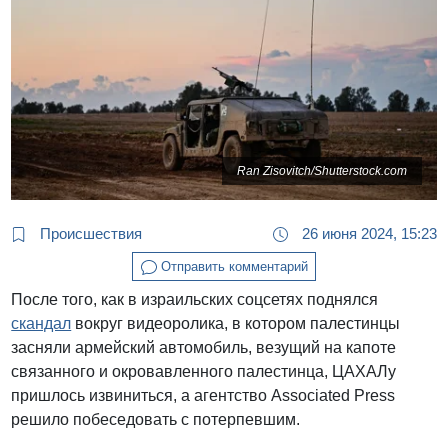
Ran Zisovitch/Shutterstock.com
Происшествия
26 июня 2024, 15:23
Отправить комментарий
После того, как в израильских соцсетях поднялся
скандал
вокруг видеоролика, в котором палестинцы
засняли армейский автомобиль, везущий на капоте
связанного и окровавленного палестинца, ЦАХАЛу
пришлось извиниться, а агентство Associated Press
решило побеседовать с потерпевшим.