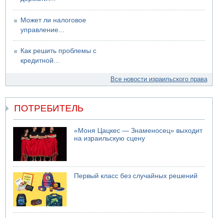
09.08.2026 08:30
Авиакомпания Air Canada вновь отсрочила
Может ли налоговое
возвращение в Израиль
управление...
08.08.2026 14:43
Тело мужчины обнаружено сегодня на открытой
Как решить проблемы с
местности недалеко от Реховота
кредитной...
Все новости израильского права
ПОТРЕБИТЕЛЬ
«Моня Цацкес — Знаменосец» выходит
на израильскую сцену
Первый класс без случайных решений