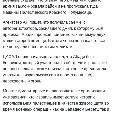
военные сказали, что отвезут его к медикам, однако
армия заблокировала район и не пропускала туда
машины Палестинского Красного Полумесяца.
Агентство AP пишет, что получила съемки с
авторегистратора, заснявшего джип, к которому был
привязан Абади, проехавший мимо как минимум двух
машин скорой помощи. В итоге через полчаса его все
же передали палестинским медикам.
ЦАХАЛ первоначально заявлял, что Абади был
боевиком, который участвовал в обстреле израильских
военных, однако позже признал, что он не представлял
угрозы для израильских сил и просто попал под
перекрестный огонь.
Многие гуманитарные и правозащитные организации
уже заявили, что Израиль имеет долгую историю
использования палестинцев в качестве живого щита во
время военных операций как на Западном Берегу, так и