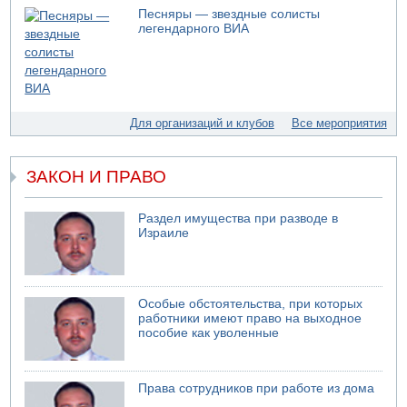
Песняры — звездные солисты
05.08.2026 10:19
легендарного ВИА
Хуситы сообщают об атаке по Саудовскому танкеру
05.08.2026 10:16
Левые активисты пытались ворваться в офис
"Религиозного сионизма"
05.08.2026 06:42
Для организаций и клубов
Все мероприятия
В Дубае поднимается дым над портом
05.08.2026 06:41
Еще один меморандум для Ирана
ЗАКОН И ПРАВО
Раздел имущества при разводе в
Израиле
Особые обстоятельства, при которых
работники имеют право на выходное
пособие как уволенные
Права сотрудников при работе из дома