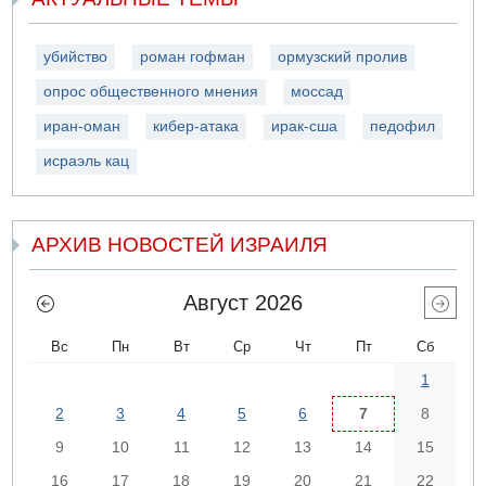
убийство
роман гофман
ормузский пролив
опрос общественного мнения
моссад
иран-оман
кибер-атака
ирак-сша
педофил
исраэль кац
АРХИВ НОВОСТЕЙ ИЗРАИЛЯ
Август 2026
Вс
Пн
Вт
Ср
Чт
Пт
Сб
1
2
3
4
5
6
7
8
9
10
11
12
13
14
15
16
17
18
19
20
21
22