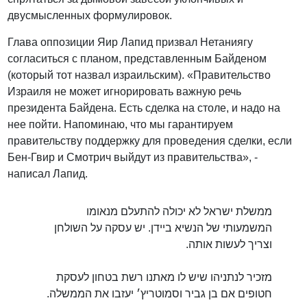
двусмысленных формулировок.
Глава оппозиции Яир Лапид призвал Нетаниягу
согласиться с планом, представленным Байденом
(который тот назвал израильским). «Правительство
Израиля не может игнорировать важную речь
президента Байдена. Есть сделка на столе, и надо на
нее пойти. Напоминаю, что мы гарантируем
правительству поддержку для проведения сделки, если
Бен-Гвир и Смотрич выйдут из правительства», -
написал Лапид.
ממשלת ישראל לא יכולה להתעלם מנאומו
המשמעותי של הנשיא ביידן. יש עסקה על השולחן
וצריך לעשות אותה.
מזכיר לנתניהו שיש לו מאתנו רשת בטחון לעסקת
חטופים אם בן גביר וסמוטריץ׳ יעזבו את הממשלה.