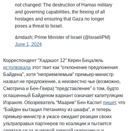
not changed: The destruction of Hamas military
and governing capabilities, the freeing of all
hostages and ensuring that Gaza no longer
poses a threat to Israel.
&mdash; Prime Minister of Israel (@IsraeliPM)
June 1, 2024
Корреспондент “Хадашот 12” Керен Бецалель
истолковала
этот твит как “отклонение предложения
Байдена”, хотя “неприемлемым” премьер-министр
назвал не предложение, а неизвестно чье (возможно,
Смотрича и Бен-Гвира) “представление” о том, будто
оглашенный Байденом вариант означает капитуляцию
Израиля. Обозреватель “Маарив” Бен Каспит
пишет
, что
“Байден вытащил Нетанияху из шкафа”, и теперь
премьер-министр в ужасе ожидает реакции своих
ультраправых партнеров по коалиции и пытается
спрятаться за дымовой завесой уклончивых и