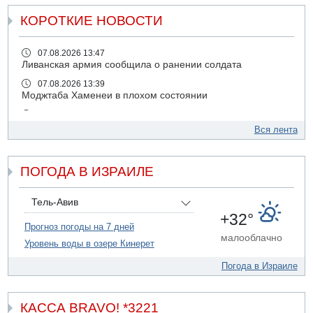
КОРОТКИЕ НОВОСТИ
07.08.2026 13:47
Ливанская армия сообщила о ранении солдата
07.08.2026 13:39
Моджтаба Хаменеи в плохом состоянии
07.08.2026 11:55
Министр обороны ушел с заседания кабинета на
Вся лента
свадьбу
07.08.2026 11:05
ПОГОДА В ИЗРАИЛЕ
Саудовская Аравия опасается нападения хуситов и
иракских ополченцев
07.08.2026 08:29
Тель-Авив
В Бат-Яме утонул мужчина
+32°
Прогноз погоды на 7 дней
07.08.2026 08:29
малооблачно
Уровень воды в озере Кинерет
Стрельба в школе Таиланда
07.08.2026 06:47
Погода в Израиле
Недалеко от Бейт-Шемеша погиб велосипедист
07.08.2026 06:24
Саудовская Аравия сообщает о нападении хуситов
КАССА BRAVO! *3221