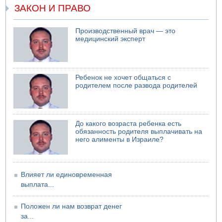
05.08.2026 17:00
ЗАКОН И ПРАВО
Бывший посол Израиля в ООН Гилад Эрдан объявит в
четверг о создании новой политической партии
Производственный врач — это
медицинский эксперт
Ребенок не хочет общаться с
родителем после развода родителей
До какого возраста ребенка есть
обязанность родителя выплачивать на
него алименты в Израиле?
Влияет ли единовременная
выплата...
Положен ли нам возврат денег
за...