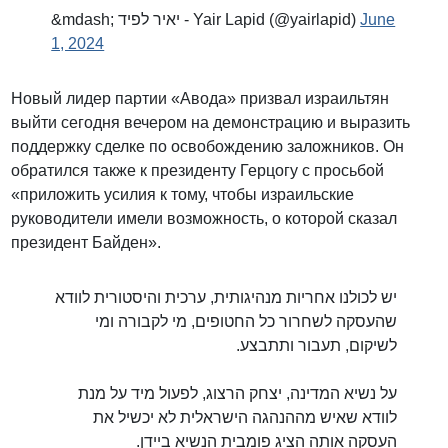
&mdash; יאיר לפיד - Yair Lapid (@yairlapid)
June
1, 2024
Новый лидер партии «Авода» призвал израильтян
выйти сегодня вечером на демонстрацию и выразить
поддержку сделке по освобождению заложников. Он
обратился также к президенту Герцогу с просьбой
«приложить усилия к тому, чтобы израильские
руководители имели возможность, о которой сказал
президент Байден».
יש לכולנו אחריות מנהיגותית, ערכית והיסטורית לוודא
שהעסקה לשחרור כל החטופים, מי לקבורה ומי
לשיקום, תעבור ותתבצע.
על נשיא המדינה, יצחק הרצוג, לפעול מיד על מנת
לוודא שאיש מההנהגה הישראלית לא יכשיל את
העסקה אותה הציג פומבית הנשיא ביידן.