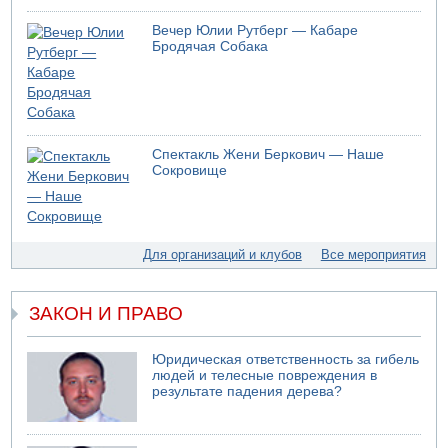
Израиль провел испытания системы противоракетной
Вечер Юлии Рутберг — Кабаре
обороны "Хец"
Бродячая Собака
05.08.2026 18:28
МАДА призывает израильтян срочно сдавать кровь
05.08.2026 17:00
Бывший посол Израиля в ООН Гилад Эрдан объявит в
четверг о создании новой политической партии
Спектакль Жени Беркович — Наше
05.08.2026 13:49
Сокровище
На севере Израиля на берег выбросило тело
05.08.2026 13:32
В России горят новые склады
Для организаций и клубов
Все мероприятия
ЗАКОН И ПРАВО
Юридическая ответственность за гибель
людей и телесные повреждения в
результате падения дерева?