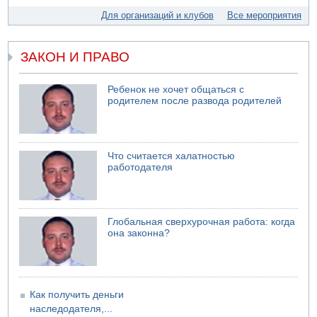
07.08.2026 11:55
Для организаций и клубов
Все мероприятия
Министр обороны ушел с заседания кабинета на
свадьбу
07.08.2026 11:05
ЗАКОН И ПРАВО
Саудовская Аравия опасается нападения хуситов и
иракских ополченцев
Ребенок не хочет общаться с
07.08.2026 08:29
родителем после развода родителей
В Бат-Яме утонул мужчина
07.08.2026 08:29
Стрельба в школе Таиланда
07.08.2026 06:47
Что считается халатностью
Недалеко от Бейт-Шемеша погиб велосипедист
работодателя
07.08.2026 06:24
Саудовская Аравия сообщает о нападении хуситов
Глобальная сверхурочная работа: когда
она законна?
Как получить деньги
наследодателя,...