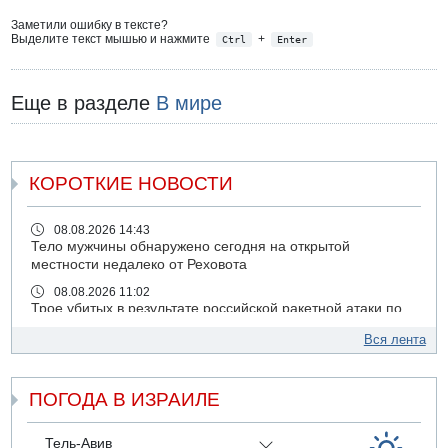
Заметили ошибку в тексте?
Выделите текст мышью и нажмите
+
Ctrl
Enter
Еще в разделе
В мире
КОРОТКИЕ НОВОСТИ
08.08.2026 14:43
Тело мужчины обнаружено сегодня на открытой
местности недалеко от Реховота
08.08.2026 11:02
Трое убитых в результате российской ракетной атаки по
Киеву
Вся лента
07.08.2026 20:43
Поножовщина в Тайбе: 3 мужчин серьезно ранены
ПОГОДА В ИЗРАИЛЕ
07.08.2026 20:41
Ynet: "Хизбалла" запустила БПЛА со взрывчаткой по
силам ЦАХАЛ
Тель-Авив