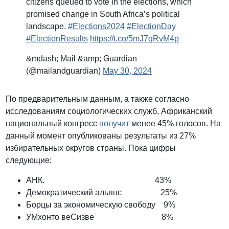
citizens queued to vote in the elections, which
promised change in South Africa’s political
landscape.
#Elections2024
#ElectionDay
#ElectionResults
https://t.co/5mJ7qRvM4p
&mdash; Mail &amp; Guardian
(@mailandguardian)
May 30, 2024
По предварительным данным, а также согласно
исследованиям социологических служб, Африканский
национальный конгресс
получит
менее 45% голосов. На
данный момент опубликованы результаты из 27%
избирательных округов страны. Пока цифры
следующие:
АНК. 43%
Демократический альянс 25%
Борцы за экономическую свободу 9%
УМхонто веСизве 8%