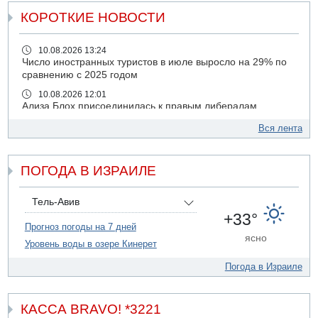
КОРОТКИЕ НОВОСТИ
10.08.2026 13:24
Число иностранных туристов в июле выросло на 29% по
сравнению с 2025 годом
10.08.2026 12:01
Ализа Блох присоединилась к правым либералам
09.08.2026 21:03
Вся лента
На 4-м шоссе погиб под колесами автомобиля мужчина
лет 50
ПОГОДА В ИЗРАИЛЕ
09.08.2026 20:04
Сын экс-депутата от партии ШАС арестован за
хранение незаконного оружия и наркотиков
Тель-Авив
09.08.2026 19:36
+33°
16-летний подросток разбился насмерть при падении
Прогноз погоды на 7 дней
ясно
со скалы в районе пещеры Кешет
Уровень воды в озере Кинерет
09.08.2026 19:13
Погода в Израиле
16-летний подросток упал со скалы в районе пещеры
Кешет (Верхняя Галилея)
09.08.2026 19:10
КАССА BRAVO! *3221
Двое погибших при столкновении автомобилей на 1