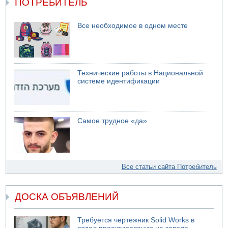
ПОТРЕБИТЕЛЬ
Авиакомпания Air Canada вновь отсрочила
возвращение в Израиль
Все необходимое в одном месте
Технические работы в Национальной
системе идентификации
Самое трудное «да»
Все статьи сайта Потребитель
ДОСКА ОБЪЯВЛЕНИЙ
Требуется чертежник Solid Works в