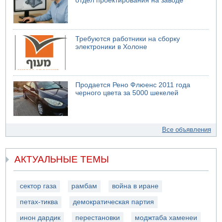
отдел проектирования на заводе
Требуются работники на сборку
электроники в Холоне
Продается Рено Флюенс 2011 года
черного цвета за 5000 шекелей
Все объявления
АКТУАЛЬНЫЕ ТЕМЫ
сектор газа
рамбам
война в иране
петах-тиква
демократическая партия
инон дардик
перестановки
моджтаба хаменеи