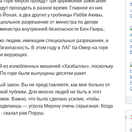
на горе Мерон пройдут три церемонии зажигания
удут проходить в разное время. Главное из них
 Йохая, а два других у гробницы Рабби Акивы.
ециальное разрешение от министра по делам
министра внутренней безопасности Бен-Гвира..
лько людям, имеющим специальные разрешения, и
езопасность. В этом году в ЛАГ ба-Омер на горе
ли верующих.
й из излюбленных мишеней «Хизбаллы», поскольку
 По горе были выпущены десятки ракет.
й закон. Вы не представляете, как мне больно от
окой публики. Для многих людей не быть в этот
мое. Важно, что было сделано усилие, чтобы
поделаешь — угроза Мерону очень серьезная. Когда
 - сказал рав Поруш.