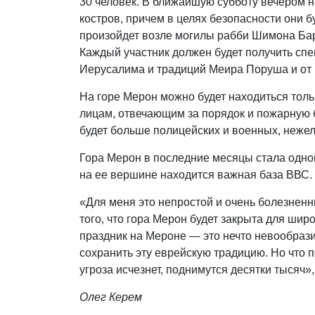
30 человек. В ближайшую субботу вечером 
костров, причем в целях безопасности они б
произойдет возле могилы рабби Шимона Бар
Каждый участник должен будет получить сп
Иерусалима и традиций Меира Поруша и от 
На горе Мерон можно будет находиться то
лицам, отвечающим за порядок и пожарную б
будет больше полицейских и военных, неже
Гора Мерон в последние месяцы стала одно
на ее вершине находится важная база ВВС.
«Для меня это непростой и очень болезненны
того, что гора Мерон будет закрыта для шир
праздник на Мероне — это нечто невообрази
сохранить эту еврейскую традицию. Но что 
угроза исчезнет, поднимутся десятки тысяч»,
Олег Керем