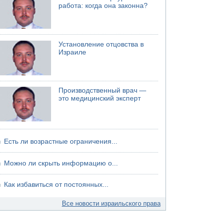
работа: когда она законна?
06.08.2026 13:07
Возле Кирьят-Арбы пожар на местности
06.08.2026 12:06
США не будут давить на Израиль в вопросе
Установление отцовства в
Ливана
Израиле
06.08.2026 11:41
Трое подростков ограбили сексшоп в Холоне
Производственный врач —
это медицинский эксперт
Есть ли возрастные ограничения...
Можно ли скрыть информацию о...
Как избавиться от постоянных...
Все новости израильского права