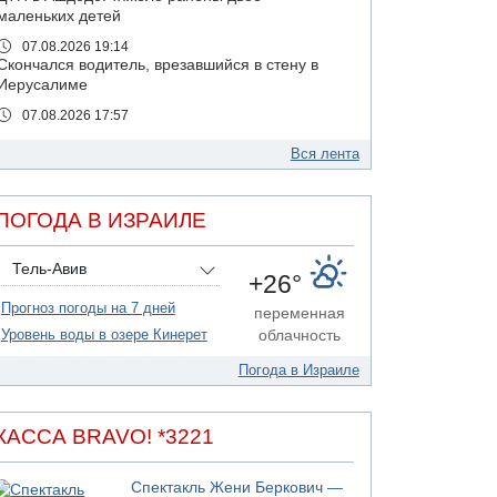
маленьких детей
07.08.2026 19:14
Скончался водитель, врезавшийся в стену в
Иерусалиме
07.08.2026 17:57
Подозреваемый в домогательствах в хостеле
- Гильбоа Дахан
Вся лента
07.08.2026 17:55
Обнародовано имя полицейского,
ПОГОДА В ИЗРАИЛЕ
подозреваемого в коррупционных
отношениях с Йоавом Элиаси
Тель-Авив
07.08.2026 17:51
+26°
БАГАЦ отказался заморозить лишение
Прогноз погоды на 7 дней
налоговых льгот для уклонистов-харедим
переменная
Уровень воды в озере Кинерет
облачность
07.08.2026 17:48
В Иерусалиме водитель врезался в забор и
Погода в Израиле
серьезно пострадал
07.08.2026 13:47
Ливанская армия сообщила о ранении
КАССА BRAVO! *3221
солдата
07.08.2026 13:39
Спектакль Жени Беркович —