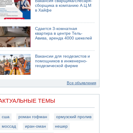
Вакансия сварщика/слесаря-
сборщика в компанию А.Ц.М
в Хайфе
Сдается 3-комнатная
квартира в центре Тель-
Авива, аренда 4000 шекелей
Вакансии для геодезистов и
помощников в инженерно-
геодезической фирме
Все объявления
АКТУАЛЬНЫЕ ТЕМЫ
сша
роман гофман
ормузский пролив
моссад
иран-оман
нешер