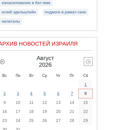
изнасилование в бат-яме
юлий эдельштейн
поджоги в рамат-гане
нелегалы
АРХИВ НОВОСТЕЙ ИЗРАИЛЯ
Август
2026
Вс
Пн
Вт
Ср
Чт
Пт
Сб
1
2
3
4
5
6
7
8
9
10
11
12
13
14
15
16
17
18
19
20
21
22
23
24
25
26
27
28
29
30
31