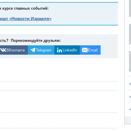
в курсе главных событий:
анал «Новости Израиля»
ость? Порекомендуйте друзьям:
ВКонтакте
Telegram
LinkedIn
Email