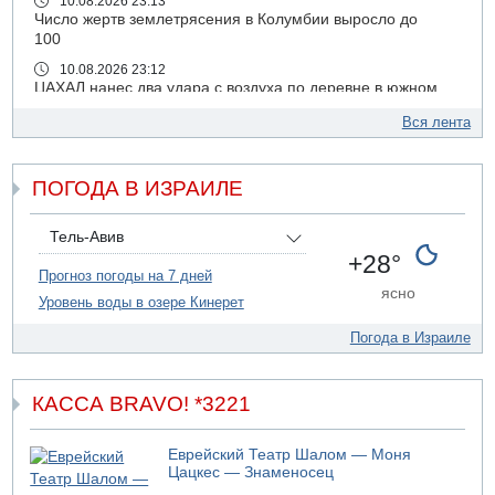
10.08.2026 23:13
Число жертв землетрясения в Колумбии выросло до
100
10.08.2026 23:12
ЦАХАЛ нанес два удара с воздуха по деревне в южном
Ливане
Вся лента
10.08.2026 19:30
Колумбия признала суверенитет Израиля над
Голанскими высотами
ПОГОДА В ИЗРАИЛЕ
10.08.2026 19:26
В результате землетрясения в Колумбии уже погибли 47
Тель-Авив
человек
+28°
Прогноз погоды на 7 дней
10.08.2026 18:58
ясно
58-летний мужчина тяжело ранен в ДТП на 31 шоссе у
Уровень воды в озере Кинерет
перекрестка Лехавим
Погода в Израиле
10.08.2026 17:59
В Европе новая волна жары
10.08.2026 17:44
КАССА BRAVO! *3221
Об "исчезновении" Артема Кирпичёнка, сообщила
"Гаарец"а, вслед за 13 телеканалом
Еврейский Театр Шалом — Моня
10.08.2026 17:31
Цацкес — Знаменосец
900 дней со дня исчезновения Хайманут Касао: семья