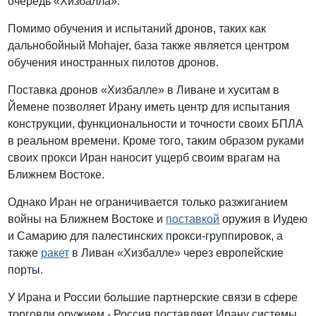
очередь «Хизбалла».
Помимо обучения и испытаний дронов, таких как
дальнобойный Mohajer, база также является центром
обучения иностранных пилотов дронов.
Поставка дронов «Хизбалле» в Ливане и хуситам в
Йемене позволяет Ирану иметь центр для испытания
конструкции, функциональности и точности своих БПЛА
в реальном времени. Кроме того, таким образом руками
своих прокси Иран наносит ущерб своим врагам на
Ближнем Востоке.
Однако Иран не ограничивается только разжиганием
войны на Ближнем Востоке и
поставкой
оружия в Иудею
и Самарию для палестинских прокси-группировок, а
также
ракет
в Ливан «Хизбалле» через европейские
порты.
У Ирана и России большие партнерские связи в сфере
торговли оружием - Россия поставляет Ирану системы