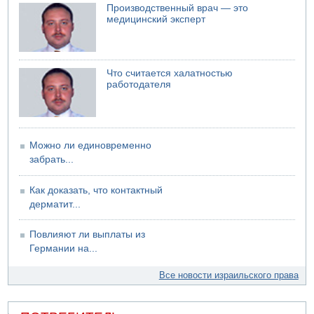
Украинская атака на российский НПЗ
Производственный врач — это
медицинский эксперт
05.08.2026 18:30
Израиль провел испытания системы противоракетной
обороны "Хец"
05.08.2026 18:28
Что считается халатностью
МАДА призывает израильтян срочно сдавать кровь
работодателя
Можно ли единовременно
забрать...
Как доказать, что контактный
дерматит...
Повлияют ли выплаты из
Германии на...
Все новости израильского права