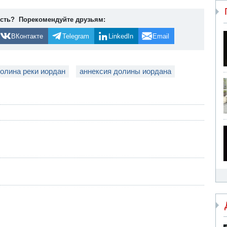
ость? Порекомендуйте друзьям:
ВКонтакте
Telegram
LinkedIn
Email
олина реки иордан
аннексия долины иордана