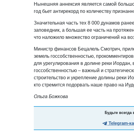
Нынешняя аннексия является самой большой
год бьет антирекорд по количеству признан
Значительная часть тех 8 000 дунамов ран
заповедник, а большая ее часть на протяже
что наложило множество ограничений на во
Министр финансов Бецалель Смотрич, прил
земель госсобственностью, прокомментиров
для урегулирования в долине реки Иордан,
госсобственностью – важный и стратегическ
строительство и укрепление долины реки Иор
кто стремится подорвать наше право на Иуд
Ольга Божкова
Будьте всегда 
Telegram-к