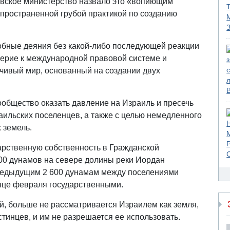
овское министерство назвало это «вопиющим
пространенной грубой практикой по созданию
добные деяния без какой-либо последующей реакции
ерие к международной правовой системе и
чивый мир, основанный на создании двух
общество оказать давление на Израиль и пресечь
аильских поселенцев, а также с целью немедленного
 земель.
арственную собственность в Гражданской
00 дунамов на севере долины реки Иордан
предыдущим 2 600 дунамам между поселениями
нце февраля государственными.
й, больше не рассматривается Израилем как земля,
тинцев, и им не разрешается ее использовать.