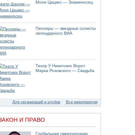
05.08.2026 17:00
Моня Цацкес — Знаменосец
Бывший посол Израиля в ООН Гилад Эрдан
объявит в четверг о создании новой
политической партии
05.08.2026 13:49
Песняры — звездные солисты
На севере Израиля на берег выбросило тело
легендарного ВИА
05.08.2026 13:32
В России горят новые склады
05.08.2026 10:19
Хуситы сообщают об атаке по Саудовскому
танкеру
Театр У Никитских Ворот
05.08.2026 10:16
Марка Розовского — Свадьба
Левые активисты пытались ворваться в офис
"Религиозного сионизма"
05.08.2026 06:42
В Дубае поднимается дым над портом
05.08.2026 06:41
Для организаций и клубов
Все мероприятия
Еще один меморандум для Ирана
ЗАКОН И ПРАВО
Глобальная сверхурочная