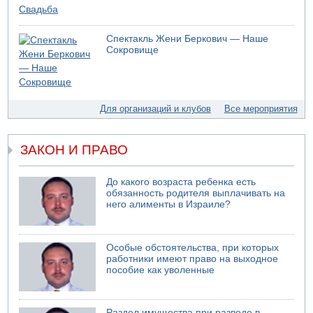
05.08.2026 18:30
Израиль провел испытания системы противоракетной
Спектакль Жени Беркович — Наше
обороны "Хец"
Сокровище
05.08.2026 18:28
МАДА призывает израильтян срочно сдавать кровь
05.08.2026 17:00
Бывший посол Израиля в ООН Гилад Эрдан объявит в
Для организаций и клубов
Все мероприятия
четверг о создании новой политической партии
05.08.2026 13:49
На севере Израиля на берег выбросило тело
ЗАКОН И ПРАВО
05.08.2026 13:32
В России горят новые склады
До какого возраста ребенка есть
обязанность родителя выплачивать на
него алименты в Израиле?
Особые обстоятельства, при которых
работники имеют право на выходное
пособие как уволенные
Раздел имущества при разводе в