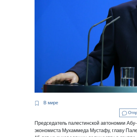
В мире
Отпр
Председатель палестинской автономии Абу-
экономиста Мухаммеда Мустафу, главу Пале