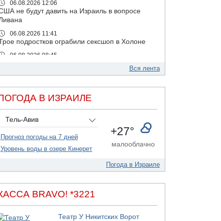
06.08.2026 12:06
США не будут давить на Израиль в вопросе
Ливана
06.08.2026 11:41
Трое подростков ограбили сексшоп в Холоне
06.08.2026 08:45
Взрыв в Северном Тель-Авиве
Вся лента
06.08.2026 08:11
Украинская атака на российский НПЗ
ПОГОДА В ИЗРАИЛЕ
05.08.2026 18:30
Израиль провел испытания системы
противоракетной обороны "Хец"
Тель-Авив
+27°
05.08.2026 18:28
Прогноз погоды на 7 дней
МАДА призывает израильтян срочно сдавать
малооблачно
кровь
Уровень воды в озере Кинерет
05.08.2026 17:00
Погода в Израиле
Бывший посол Израиля в ООН Гилад Эрдан
объявит в четверг о создании новой
политической партии
КАССА BRAVO! *3221
05.08.2026 13:49
На севере Израиля на берег выбросило тело
Театр У Никитских Ворот