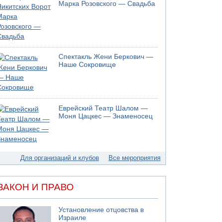
05.08.2026 13:32
Марка Розовского — Свадьба
В России горят новые склады
05.08.2026 10:19
Хуситы сообщают об атаке по Саудовскому
танкеру
05.08.2026 10:16
Спектакль Жени Беркович —
Левые активисты пытались ворваться в офис
Наше Сокровище
"Религиозного сионизма"
05.08.2026 06:42
В Дубае поднимается дым над портом
05.08.2026 06:41
Еврейский Театр Шалом —
Еще один меморандум для Ирана
Моня Цацкес — Знаменосец
Для организаций и клубов
Все мероприятия
ЗАКОН И ПРАВО
Установление отцовства в
Израиле