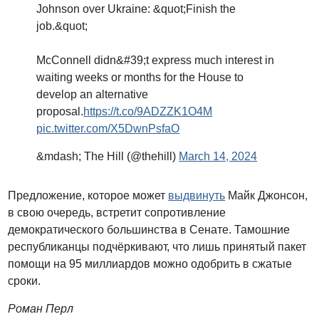
Johnson over Ukraine: &quot;Finish the
job.&quot;
McConnell didn&#39;t express much interest in
waiting weeks or months for the House to
develop an alternative
proposal.
https://t.co/9ADZZK1O4M
pic.twitter.com/X5DwnPsfaO
&mdash; The Hill (@thehill)
March 14, 2024
Предложение, которое может
выдвинуть
Майк Джонсон,
в свою очередь, встретит сопротивление
демократического большинства в Сенате. Тамошние
республиканцы подчёркивают, что лишь принятый пакет
помощи на 95 миллиардов можно одобрить в сжатые
сроки.
Роман Перл