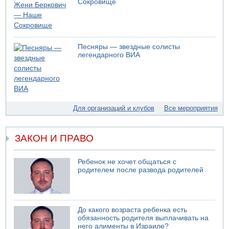
Сокровище
В России горят новые склады
05.08.2026 10:19
Хуситы сообщают об атаке по Саудовскому танкеру
05.08.2026 10:16
Песняры — звездные солисты
Левые активисты пытались ворваться в офис
легендарного ВИА
"Религиозного сионизма"
05.08.2026 06:42
В Дубае поднимается дым над портом
05.08.2026 06:41
Еще один меморандум для Ирана
Для организаций и клубов
Все мероприятия
ЗАКОН И ПРАВО
Ребенок не хочет общаться с
родителем после развода родителей
До какого возраста ребенка есть
обязанность родителя выплачивать на
него алименты в Израиле?