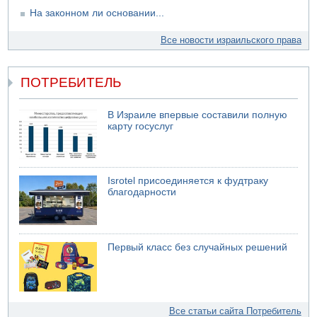
финансовый кризис за многие годы
На законном ли основании...
Все новости израильского права
ПОТРЕБИТЕЛЬ
В Израиле впервые составили полную
карту госуслуг
Isrotel присоединяется к фудтраку
благодарности
Первый класс без случайных решений
Все статьи сайта Потребитель