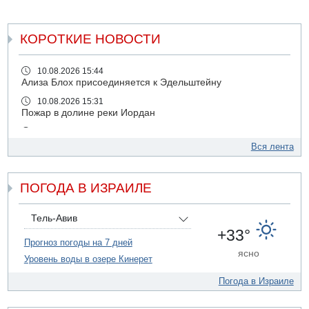
КОРОТКИЕ НОВОСТИ
10.08.2026 15:44
Ализа Блох присоединяется к Эдельштейну
10.08.2026 15:31
Пожар в долине реки Иордан
10.08.2026 13:24
Число иностранных туристов в июле выросло на 29% по
Вся лента
сравнению с 2025 годом
10.08.2026 12:01
ПОГОДА В ИЗРАИЛЕ
Ализа Блох присоединилась к правым либералам
09.08.2026 21:03
На 4-м шоссе погиб под колесами автомобиля мужчина
Тель-Авив
лет 50
+33°
Прогноз погоды на 7 дней
09.08.2026 20:04
ясно
Уровень воды в озере Кинерет
Сын экс-депутата от партии ШАС арестован за
хранение незаконного оружия и наркотиков
Погода в Израиле
09.08.2026 19:36
16-летний подросток разбился насмерть при падении