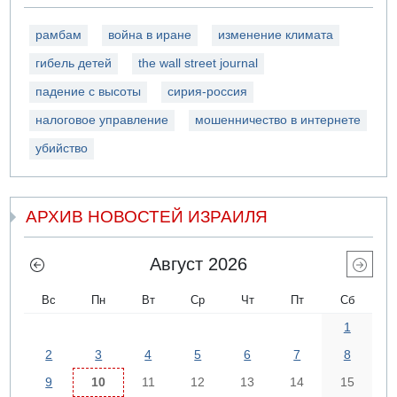
рамбам
война в иране
изменение климата
гибель детей
the wall street journal
падение с высоты
сирия-россия
налоговое управление
мошенничество в интернете
убийство
АРХИВ НОВОСТЕЙ ИЗРАИЛЯ
Август 2026
Вс
Пн
Вт
Ср
Чт
Пт
Сб
1
2
3
4
5
6
7
8
9
10
11
12
13
14
15