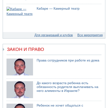
для уклонистов-харедим
Кабаре — Камерный театр
07.08.2026 17:48
В Иерусалиме водитель врезался в забор и серьезно
пострадал
07.08.2026 13:47
Ливанская армия сообщила о ранении солдата
Для организаций и клубов
Все мероприятия
07.08.2026 13:39
Моджтаба Хаменеи в плохом состоянии
07.08.2026 11:55
ЗАКОН И ПРАВО
Министр обороны ушел с заседания кабинета на
свадьбу
Права сотрудников при работе из дома
07.08.2026 11:05
Саудовская Аравия опасается нападения хуситов и
иракских ополченцев
07.08.2026 08:29
В Бат-Яме утонул мужчина
До какого возраста ребенка есть
обязанность родителя выплачивать на
07.08.2026 08:29
него алименты в Израиле?
Стрельба в школе Таиланда
Ребенок не хочет общаться с