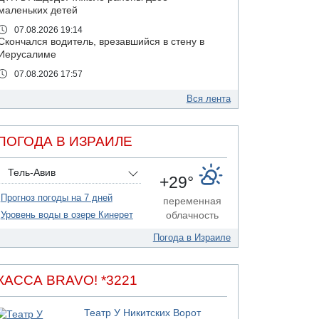
маленьких детей
07.08.2026 19:14
Скончался водитель, врезавшийся в стену в
Иерусалиме
07.08.2026 17:57
Подозреваемый в домогательствах в хостеле
- Гильбоа Дахан
Вся лента
07.08.2026 17:55
Обнародовано имя полицейского,
ПОГОДА В ИЗРАИЛЕ
подозреваемого в коррупционных
отношениях с Йоавом Элиаси
Тель-Авив
07.08.2026 17:51
+29°
БАГАЦ отказался заморозить лишение
Прогноз погоды на 7 дней
налоговых льгот для уклонистов-харедим
переменная
Уровень воды в озере Кинерет
облачность
07.08.2026 17:48
В Иерусалиме водитель врезался в забор и
Погода в Израиле
серьезно пострадал
07.08.2026 13:47
Ливанская армия сообщила о ранении
КАССА BRAVO! *3221
солдата
07.08.2026 13:39
Театр У Никитских Ворот