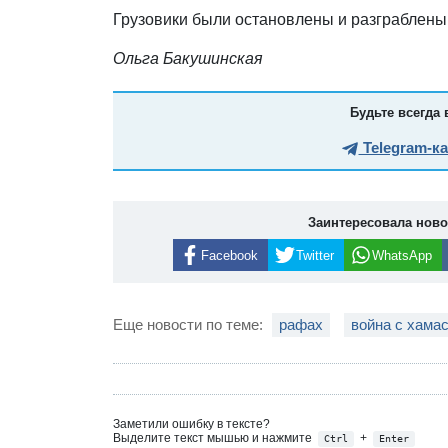
Грузовики были остановлены и разграблен
Ольга Бакушинская
Будьте всегда 
Telegram-к
Заинтересовала нов
Facebook
Twitter
WhatsApp
Еще новости по теме:
рафах
война с хама
Заметили ошибку в тексте?
Выделите текст мышью и нажмите
+
Ctrl
Enter