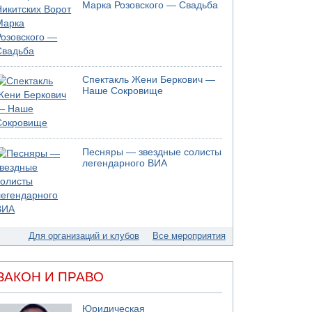
Моджтаба Хаменеи в плохом состоянии
Марка Розовского — Свадьба
07.08.2026 11:55
Министр обороны ушел с заседания кабинета
на свадьбу
07.08.2026 11:05
Саудовская Аравия опасается нападения
Спектакль Жени Беркович —
хуситов и иракских ополченцев
Наше Сокровище
07.08.2026 08:29
В Бат-Яме утонул мужчина
07.08.2026 08:29
Стрельба в школе Таиланда
Песняры — звездные солисты
легендарного ВИА
07.08.2026 06:47
Недалеко от Бейт-Шемеша погиб
велосипедист
07.08.2026 06:24
Саудовская Аравия сообщает о нападении
хуситов
Для организаций и клубов
Все мероприятия
06.08.2026 13:43
И еще иранские агенты
ЗАКОН И ПРАВО
06.08.2026 13:13
Арестованы двое подозреваемых в стрельбе
по электрической компании
Юридическая