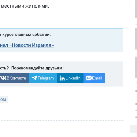
ы местными жителями.
в курсе главных событий:
анал «Новости Израиля»
ость? Порекомендуйте друзьям:
ВКонтакте
Telegram
LinkedIn
Email
сом