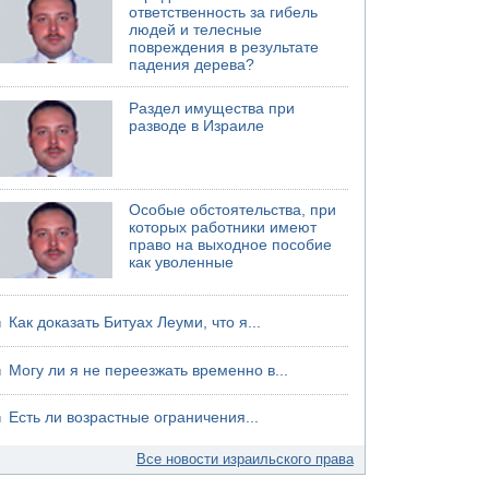
ответственность за гибель
06.08.2026 13:07
людей и телесные
Возле Кирьят-Арбы пожар на местности
повреждения в результате
падения дерева?
06.08.2026 12:06
США не будут давить на Израиль в вопросе
Раздел имущества при
Ливана
разводе в Израиле
06.08.2026 11:41
Трое подростков ограбили сексшоп в Холоне
Особые обстоятельства, при
которых работники имеют
право на выходное пособие
как уволенные
Как доказать Битуах Леуми, что я...
Могу ли я не переезжать временно в...
Есть ли возрастные ограничения...
Все новости израильского права