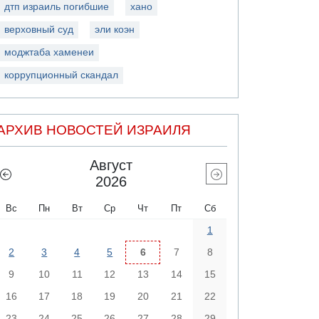
дтп израиль погибшие
хано
верховный суд
эли коэн
моджтаба хаменеи
коррупционный скандал
АРХИВ НОВОСТЕЙ ИЗРАИЛЯ
Август
2026
Вс
Пн
Вт
Ср
Чт
Пт
Сб
1
2
3
4
5
6
7
8
9
10
11
12
13
14
15
16
17
18
19
20
21
22
23
24
25
26
27
28
29