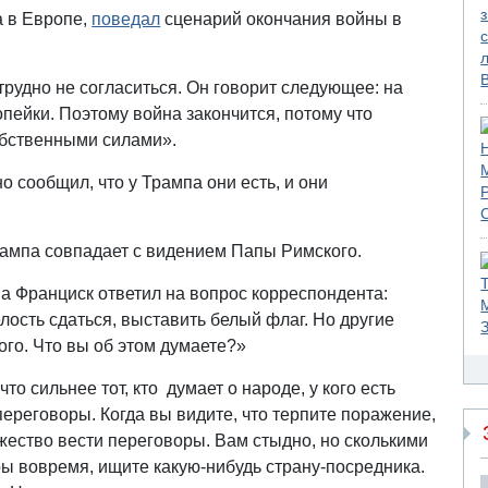
а в Европе,
поведал
сценарий окончания войны в
трудно не согласиться. Он говорит следующее: на
опейки. Поэтому война закончится, потому что
обственными силами».
 сообщил, что у Трампа они есть, и они
рампа совпадает с видением Папы Римского.
па Франциск ответил на вопрос корреспондента:
ость сдаться, выставить белый флаг. Но другие
ного. Что вы об этом думаете?»
о сильнее тот, кто думает о народе, у кого есть
переговоры. Когда вы видите, что терпите поражение,
жество вести переговоры. Вам стыдно, но сколькими
ы вовремя, ищите какую-нибудь страну-посредника.