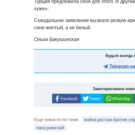
Турция предложила себя для этого. И другие
хуже».
Скандальное заявление вызвало резкую крит
сине-желтый, а не белый.
Ольга Бакушинская
Будьте всегда 
Telegram-к
Заинтересовала нов
Facebook
Twitter
WhatsApp
Еще новости по теме:
война россии против ук
папа римский