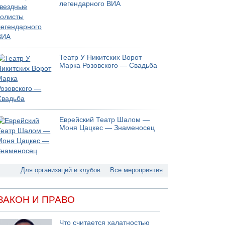
04.08.2026 20:31
легендарного ВИА
Минздрав и Министерство экологии
сообщили о необычно высоком уровне
загрязнения воды в девяти реках и ручьях на
севере страны
04.08.2026 19:20
Шоссе 6 и участок шоссе 1 в восточном
Театр У Никитских Ворот
Марка Розовского — Свадьба
направлении в районе Бейт-Шемеша вновь
открыты для движения
04.08.2026 18:17
75-летний мужчина получил тяжелые
ножевые ранения в результате нападения на
улице Левински в Тель-Авиве
Еврейский Театр Шалом —
Моня Цацкес — Знаменосец
04.08.2026 13:48
Американцы за пять месяцев израсходовали
почти все запасы ракет
04.08.2026 13:12
Ракетная атака на судно вблизи Омана
Для организаций и клубов
Все мероприятия
04.08.2026 12:29
Малыш обварился супом в Бней-Браке
ЗАКОН И ПРАВО
04.08.2026 10:13
Троих подростков унесло течением на
Кинерете
Что считается халатностью