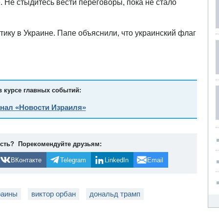
. Не стыдитесь вести переговоры, пока не стало
ику в Украине. Папе объяснили, что украинский флаг
в курсе главных событий:
анал «Новости Израиля»
ость? Порекомендуйте друзьям:
ВКонтакте
Telegram
LinkedIn
Email
раины
виктор орбан
дональд трамп