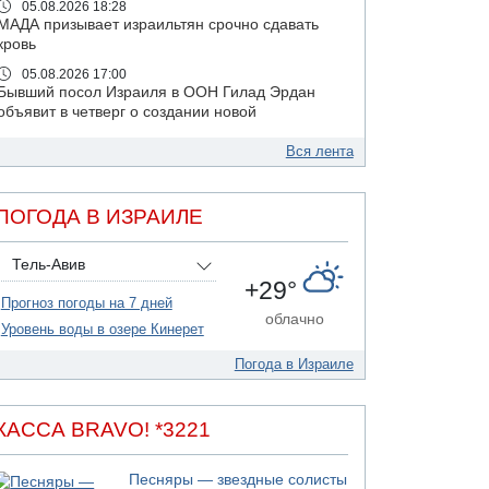
05.08.2026 18:28
МАДА призывает израильтян срочно сдавать
кровь
05.08.2026 17:00
Бывший посол Израиля в ООН Гилад Эрдан
объявит в четверг о создании новой
политической партии
Вся лента
05.08.2026 13:49
На севере Израиля на берег выбросило тело
05.08.2026 13:32
ПОГОДА В ИЗРАИЛЕ
В России горят новые склады
05.08.2026 10:19
Тель-Авив
Хуситы сообщают об атаке по Саудовскому
+29°
танкеру
Прогноз погоды на 7 дней
облачно
05.08.2026 10:16
Уровень воды в озере Кинерет
Левые активисты пытались ворваться в офис
"Религиозного сионизма"
Погода в Израиле
05.08.2026 06:42
В Дубае поднимается дым над портом
КАССА BRAVO! *3221
05.08.2026 06:41
Еще один меморандум для Ирана
Песняры — звездные солисты