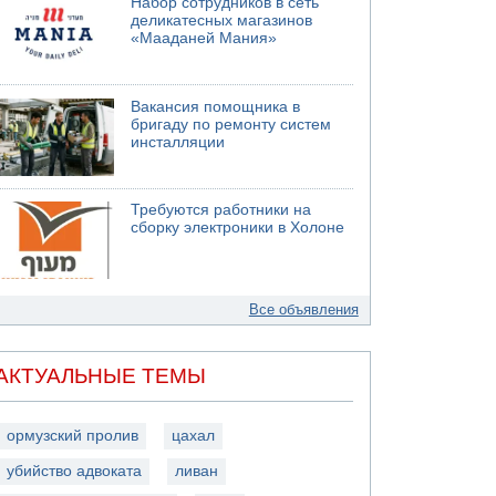
Набор сотрудников в сеть
деликатесных магазинов
«Мааданей Мания»
Вакансия помощника в
бригаду по ремонту систем
инсталляции
Требуются работники на
сборку электроники в Холоне
Все объявления
АКТУАЛЬНЫЕ ТЕМЫ
ормузский пролив
цахал
убийство адвоката
ливан