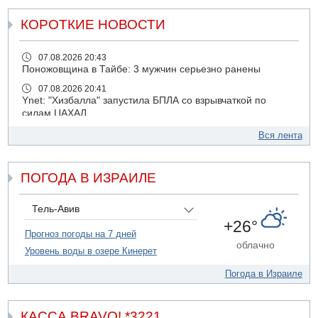
КОРОТКИЕ НОВОСТИ
07.08.2026 20:43
Поножовщина в Тайбе: 3 мужчин серьезно ранены
07.08.2026 20:41
Ynet: "Хизбалла" запустила БПЛА со взрывчаткой по
силам ЦАХАЛ
07.08.2026 19:16
Вся лента
ДТП в Ашдоде: тяжело ранены двое маленьких детей
07.08.2026 19:14
ПОГОДА В ИЗРАИЛЕ
Скончался водитель, врезавшийся в стену в
Иерусалиме
07.08.2026 17:57
Тель-Авив
Подозреваемый в домогательствах в хостеле - Гильбоа
+26°
Дахан
Прогноз погоды на 7 дней
облачно
Уровень воды в озере Кинерет
07.08.2026 17:55
Обнародовано имя полицейского, подозреваемого в
Погода в Израиле
коррупционных отношениях с Йоавом Элиаси
07.08.2026 17:51
БАГАЦ отказался заморозить лишение налоговых льгот
КАССА BRAVO! *3221