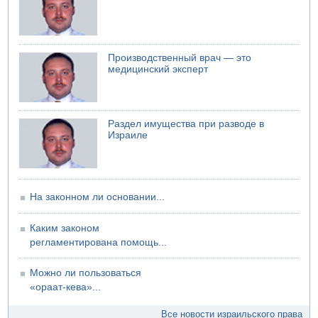
Саудовская Аравия сообщает о нападении хуситов
06.08.2026 13:43
И еще иранские агенты
06.08.2026 13:13
Производственный врач — это
Арестованы двое подозреваемых в стрельбе по
медицинский эксперт
электрической компании
06.08.2026 13:07
Возле Кирьят-Арбы пожар на местности
Раздел имущества при разводе в
06.08.2026 12:06
Израиле
США не будут давить на Израиль в вопросе Ливана
06.08.2026 11:41
Трое подростков ограбили сексшоп в Холоне
На законном ли основании...
Каким законом
регламентирована помощь...
Можно ли пользоваться
«ораат-кева»...
Все новости израильского права