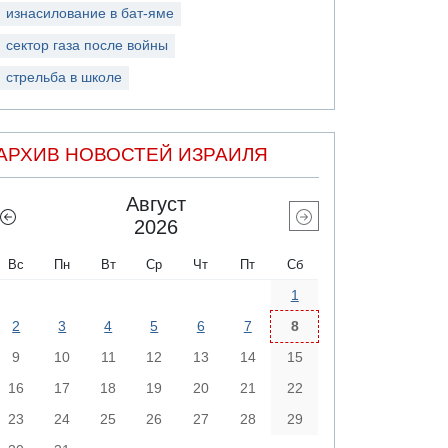
изнасилование в бат-яме
сектор газа после войны
стрельба в школе
АРХИВ НОВОСТЕЙ ИЗРАИЛЯ
Август
2026
Вс
Пн
Вт
Ср
Чт
Пт
Сб
1
2
3
4
5
6
7
8
9
10
11
12
13
14
15
16
17
18
19
20
21
22
23
24
25
26
27
28
29