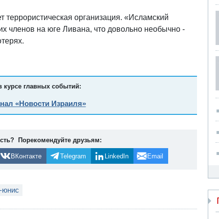
т террористическая организация. «Исламский
их членов на юге Ливана, что довольно необычно -
отерях.
в курсе главных событий:
анал «Новости Израиля»
ость? Порекомендуйте друзьям:
ВКонтакте
Telegram
LinkedIn
Email
-юнис