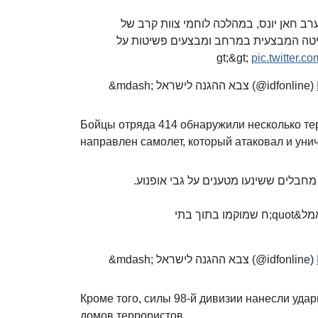
 המשיכו בפעילות במערב חאן יונס, במהלכה לוחמי צוות קרב של
השליטה המבצעית במרחב ומבצעים פשיטות על
pic.twitter.
&mdash; צבא ההגנה לישראל (@idfonline)
Бойцы отряда 414 обнаружили несколько те
направлен самолет, который атаковал и уни
 חאן יונס איתרו לוחמי יחידת 414 מספר מחבלים ששינעו מטענים על גבי אופנוע
מכלול האש של אוגדה 98 הכווין תקיפות של שני מחסני אמל&quot;ח שמוקמו בתוך בתי
&mdash; צבא ההגנה לישראל (@idfonline)
Кроме того, силы 98-й дивизии нанесли уд
домов террористов.