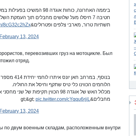
ביממה האחרונה, כוחות אוגדה 98
חטיבה 7 חיסלו מעל שלושים מחבלים תוך העמקת 
com/8cG32c2hZx
תשתיות טרור, מארבי צלפים ופטרולים&gt;&gt;
February 13, 2024
ррористов, перевозивших груз на мотоцикле. Был
чтожил отряд.
בנוסף, במרחב.
הלוחמים הכווינו כלי טיס שתקף וחיסל את החוליה.
pic.twitter.com/cYqqu6rjiL
מחבלים&gt;&gt;
February 13, 2024
ары по двум военным складам, расположенным внутри