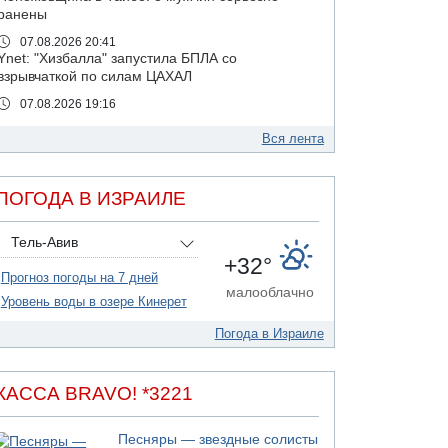
ранены
07.08.2026 20:41
Ynet: "Хизбалла" запустила БПЛА со
взрывчаткой по силам ЦАХАЛ
07.08.2026 19:16
ДТП в Ашдоде: тяжело ранены двое
маленьких детей
Вся лента
07.08.2026 19:14
Скончался водитель, врезавшийся в стену в
ПОГОДА В ИЗРАИЛЕ
Иерусалиме
07.08.2026 17:57
Тель-Авив
Подозреваемый в домогательствах в хостеле
+32°
- Гильбоа Дахан
Прогноз погоды на 7 дней
07.08.2026 17:55
малооблачно
Уровень воды в озере Кинерет
Обнародовано имя полицейского,
подозреваемого в коррупционных
Погода в Израиле
отношениях с Йоавом Элиаси
07.08.2026 17:51
БАГАЦ отказался заморозить лишение
КАССА BRAVO! *3221
налоговых льгот для уклонистов-харедим
07.08.2026 17:48
Песняры — звездные солисты