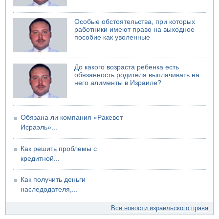
Ракетная атака на судно вблизи Омана
04.08.2026 12:29
Особые обстоятельства, при которых
Малыш обварился супом в Бней-Браке
работники имеют право на выходное
пособие как уволенные
До какого возраста ребенка есть
обязанность родителя выплачивать на
него алименты в Израиле?
Обязана ли компания «Ракевет
Исраэль»...
Как решить проблемы с
кредитной...
Как получить деньги
наследодателя,...
Все новости израильского права