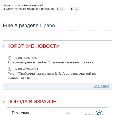
Заметили ошибку в тексте?
Выделите текст мышью и нажмите
+
Ctrl
Enter
Еще в разделе
Право
КОРОТКИЕ НОВОСТИ
07.08.2026 20:43
Поножовщина в Тайбе: 3 мужчин серьезно ранены
07.08.2026 20:41
Ynet: "Хизбалла" запустила БПЛА со взрывчаткой по
силам ЦАХАЛ
07.08.2026 19:16
Вся лента
ДТП в Ашдоде: тяжело ранены двое маленьких детей
07.08.2026 19:14
ПОГОДА В ИЗРАИЛЕ
Скончался водитель, врезавшийся в стену в
Иерусалиме
07.08.2026 17:57
Тель-Авив