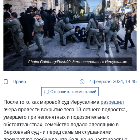
Chaim Goldberg/Flash90: демонстранты в Иерусалиме
Право
7 февраля 2024, 14:45
Отправить комментарий
После того, как мировой суд Иерусалима
разрешил
вчера провести вскрытие тела 13-летнего подростка,
умершего при непонятных и подозрительных
обстоятельствах, семейство подало апелляцию в
Верховный суд - и перед самыми слушаниями
прокуратура сообщила, что больше не настаивает на