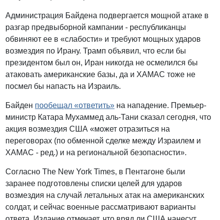
Администрация Байдена подвергается мощной атаке в
разгар предвыборной кампании - республиканцы
обвиняют ее в «слабости» и требуют мощных ударов
возмездия по Ирану. Трамп объявил, что если бы
президентом был он, Иран никогда не осмелился бы
атаковать американские базы, да и ХАМАС тоже не
посмел бы напасть на Израиль.
Байден
пообещал «ответить»
на нападение. Премьер-
министр Катара Мухаммед аль-Тани сказал сегодня, что
акция возмездия США «может отразиться на
переговорах (по обменной сделке между Израилем и
ХАМАС - ред.) и на региональной безопасности».
Согласно The New York Times, в Пентагоне были
заранее подготовлены списки целей для ударов
возмездия на случай летальных атак на американских
солдат, и сейчас военные рассматривают варианты
ответа. Издание отмечает, что вряд ли США нанесут