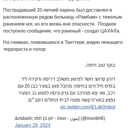
Пострадавший 20-летний парень был доставлен в
расположенную рядом больницу «Рамбам» с тяжелым
ранением ног, но его жизнь вне опасности. Позднее
поступило сообщение, что раненый - солдат ЦАХАЛа.
На снимках, появившихся в Твиттере, видно лежащего
террориста и топор:
בוקר טוב חיפה..
דורון קדוש: חשד לפיגוע משולב דריסה ודקירה ליד
בסיס חיל הים בחיפה: מחבל פגע בצעיר כבן 20 עם
רכב, ואז יצא מהרכב עם גרזן וניסה לפגוע בו. הצעיר
נפצע באורח קשה ופונה לבית החולים רמב״ם.
pic.twitter.com/jELdk0mbot
&mdash; ינון בן חמו - inon - إينون (@inonbh6)
January 29, 2024