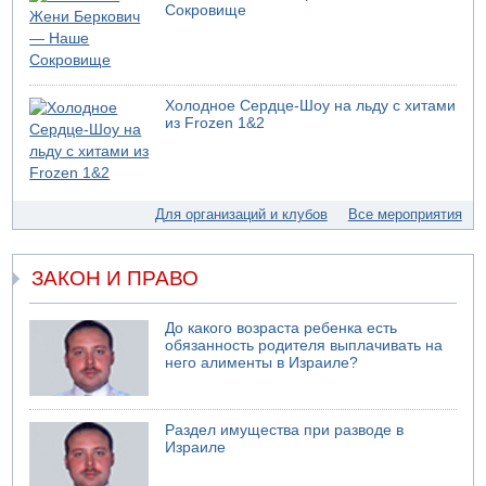
Сокровище
В России горят новые склады
05.08.2026 10:19
Хуситы сообщают об атаке по Саудовскому танкеру
05.08.2026 10:16
Холодное Сердце-Шоу на льду с хитами
Левые активисты пытались ворваться в офис
из Frozen 1&2
"Религиозного сионизма"
05.08.2026 06:42
В Дубае поднимается дым над портом
05.08.2026 06:41
Для организаций и клубов
Все мероприятия
Еще один меморандум для Ирана
ЗАКОН И ПРАВО
До какого возраста ребенка есть
обязанность родителя выплачивать на
него алименты в Израиле?
Раздел имущества при разводе в
Израиле