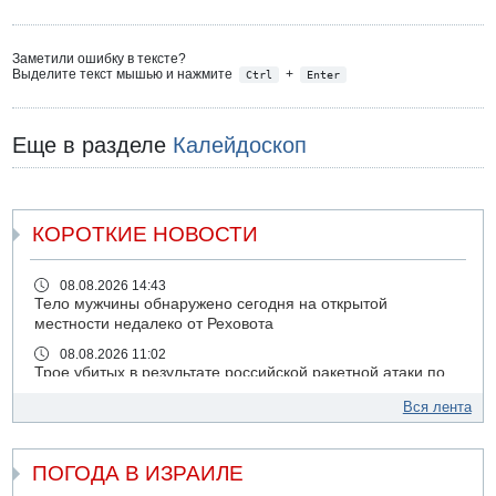
Заметили ошибку в тексте?
Выделите текст мышью и нажмите
+
Ctrl
Enter
Еще в разделе
Калейдоскоп
КОРОТКИЕ НОВОСТИ
08.08.2026 14:43
Тело мужчины обнаружено сегодня на открытой
местности недалеко от Реховота
08.08.2026 11:02
Трое убитых в результате российской ракетной атаки по
Киеву
Вся лента
07.08.2026 20:43
Поножовщина в Тайбе: 3 мужчин серьезно ранены
ПОГОДА В ИЗРАИЛЕ
07.08.2026 20:41
Ynet: "Хизбалла" запустила БПЛА со взрывчаткой по