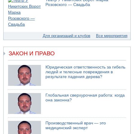
Моджтаба Хаменеи в плохом состоянии
Розовского — Свадьба
07.08.2026 11:55
Министр обороны ушел с заседания кабинета на
свадьбу
07.08.2026 11:05
Саудовская Аравия опасается нападения хуситов и
Для организаций и клубов
Все мероприятия
иракских ополченцев
07.08.2026 08:29
В Бат-Яме утонул мужчина
ЗАКОН И ПРАВО
07.08.2026 08:29
Стрельба в школе Таиланда
Юридическая ответственность за гибель
людей и телесные повреждения в
07.08.2026 06:47
результате падения дерева?
Недалеко от Бейт-Шемеша погиб велосипедист
07.08.2026 06:24
Саудовская Аравия сообщает о нападении хуситов
Глобальная сверхурочная работа: когда
она законна?
Производственный врач — это
медицинский эксперт