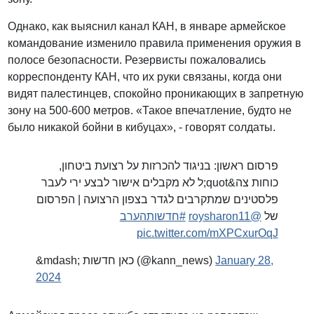
Однако, как выяснил канал КАН, в январе армейское
командование изменило правила применения оружия в
полосе безопасности. Резервисты пожаловались
корреспонденту КАН, что их руки связаны, когда они
видят палестинцев, спокойно проникающих в запретную
зону на 500-600 метров. «Такое впечатление, будто не
было никакой бойни в кибуцах», - говорят солдаты.
פרסום ראשון: בניגוד להכרזות על רצועת ביטחון,
כוחות צה&quot;ל לא מקבלים אישור לבצע ירי לעבר
פלסטינים שמתקרבים לגדר בצפון הרצועה | הפרסום
#חדשותהערב
@roysharon11
של
pic.twitter.com/mXPCxurOqJ
&mdash; כאן חדשות (@kann_news)
January 28,
2024