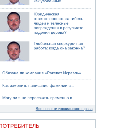
как уволенные
06.08.2026 13:07
Возле Кирьят-Арбы пожар на местности
Юридическая
ответственность за гибель
06.08.2026 12:06
людей и телесные
США не будут давить на Израиль в вопросе
повреждения в результате
Ливана
падения дерева?
06.08.2026 11:41
Трое подростков ограбили сексшоп в Холоне
Глобальная сверхурочная
работа: когда она законна?
Обязана ли компания «Ракевет Исраэль»...
Как изменить написание фамилии в...
Могу ли я не переезжать временно в...
Все новости израильского права
ПОТРЕБИТЕЛЬ