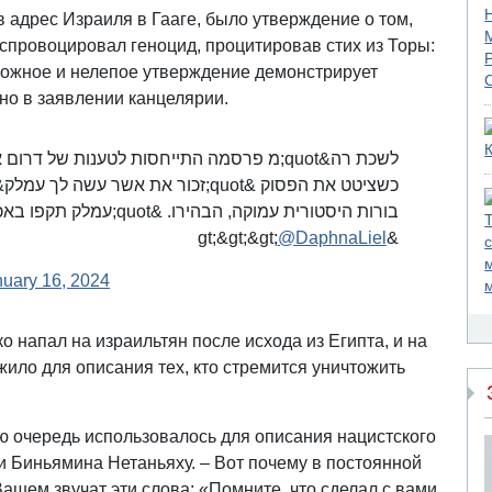
 адрес Израиля в Гааге, было утверждение о том,
 спровоцировал геноцид, процитировав стих из Торы:
 ложное и нелепое утверждение демонстрирует
ано в заявлении канцелярии.
מ פרסמה התייחסות לטענות של דרום אפריקה ב
עמלק תקפו באכזריות את בנ
@DaphnaLiel
&gt;&gt;&gt;
nuary 16, 2024
ко напал на израильтян после исхода из Египта, и на
ило для описания тех, кто стремится уничтожить
ю очередь использовалось для описания нацистского
и Биньямина Нетаньяху. – Вот почему в постоянной
шем звучат эти слова: «Помните, что сделал с вами