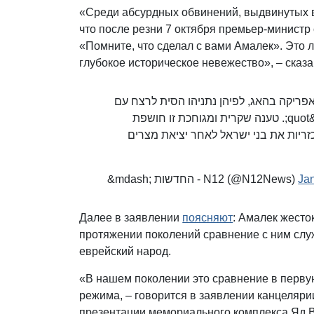
«Среди абсурдных обвинений, выдвинутых в
что после резни 7 октября премьер-министр
«Помните, что сделал с вами Амалек». Это
глубокое историческое невежество», – сказ
לשכת רה&quot;האג, לפיהן נתניהו הסית לרצח עם
כשציטט את הפסוק &quot;זכור את אשר עשה לך עמלק&quot;. טענה שקרית ומגוחכת זו חושפת
בורות היסטורית עמוקה, הבהירו. &quot;י ישראל לאחר יציאת מצרים
&mdash; החדשות - N12 (@N12News)
Ja
Далее в заявлении
поясняют
: Амалек жесто
протяжении поколений сравнение с ним служ
еврейский народ.
«В нашем поколении это сравнение в перву
режима, – говорится в заявлении канцеляри
презентации мемориального комплекса Яд Ва