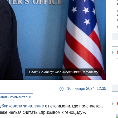
Chaim Goldberg/Flash90/Биньямин Нетаньяху
16 января 2024, 12:35
авить комментарий
убликовали заявление
от его имени, где поясняется,
ке нельзя считать «призывом к геноциду».