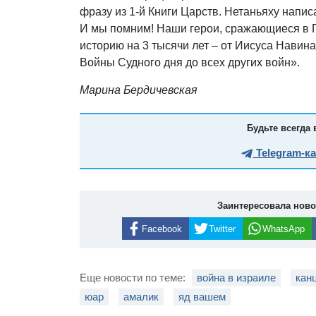
фразу из 1-й Книги Царств. Нетаньяху напис
И мы помним! Наши герои, сражающиеся в Г
историю на 3 тысячи лет – от Иисуса Навина
Войны Судного дня до всех других войн».
Марина Бердичевская
Будьте всегда 
Telegram-к
Заинтересовала нов
Facebook
Twitter
WhatsApp
Еще новости по теме:
война в израиле
кан
юар
амалик
яд вашем