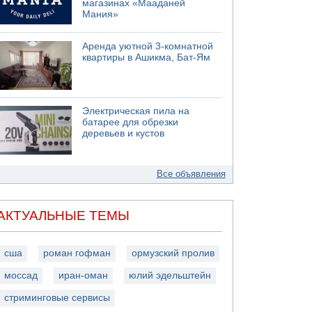
магазинах «Мааданей
Мания»
Аренда уютной 3-комнатной
квартиры в Ашикма, Бат-Ям
Электрическая пила на
батарее для обрезки
деревьев и кустов
Все объявления
АКТУАЛЬНЫЕ ТЕМЫ
сша
роман гофман
ормузский пролив
моссад
иран-оман
юлий эдельштейн
стриминговые сервисы