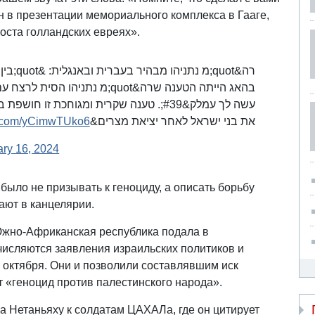
н в презентации мемориального комплекса в Гааге,
оста голландских евреях».
בין האש
עשה לך עמלק&#39;. טענה שקרית ומגוחכת ז
er.com/yCimwTUko6
את בני ישראל לאחר יציאת מצרים&quot;
ry 16, 2024
ыло не призывать к геноциду, а описать борьбу
ают в канцелярии.
Южно-Африканская республика подала в
числяются заявления израильских политиков и
 октября. Они и позволили составлявшим иск
 «геноцид против палестинского народа».
а Нетаньяху к солдатам ЦАХАЛа, где он цитирует