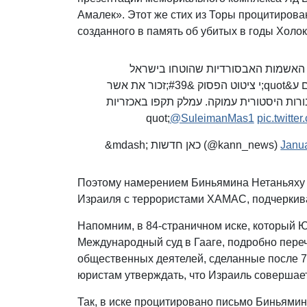
Амалек». Этот же стих из Торы процитирова
созданного в память об убитых в годы Холок
רה&quot;מ נתניהו מבהיר בעברית ובאנגלית: &quot;מות האבסורדיות שהוטחו בישראל
בהאג הייתה הטענה שרה&quot;מ נתניהו הסית לרצח עם ע&quot;י ציטוט הפסוק &#39;זכור את אשר
ו חושפת בורות היסטורית עמוקה. עמלק תקפו באכזריות
@SuleimanMas1
pic.twitt
&mdash; כאן חדשות (@kann_news)
Janua
Поэтому намерением Биньямина Нетаньяху б
Израиля с террористами ХАМАС, подчеркив
Напомним, в 84-страничном иске, который 
Международный суд в Гааге, подробно пере
общественных деятелей, сделанные после 7
юристам утверждать, что Израиль совершает
Так, в иске процитировано письмо Биньямин