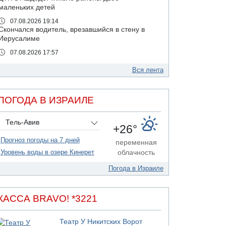
маленьких детей
07.08.2026 19:14
Скончался водитель, врезавшийся в стену в
Иерусалиме
07.08.2026 17:57
Подозреваемый в домогательствах в хостеле
- Гильбоа Дахан
Вся лента
07.08.2026 17:55
Обнародовано имя полицейского,
ПОГОДА В ИЗРАИЛЕ
подозреваемого в коррупционных
отношениях с Йоавом Элиаси
Тель-Авив
07.08.2026 17:51
+26°
БАГАЦ отказался заморозить лишение
Прогноз погоды на 7 дней
налоговых льгот для уклонистов-харедим
переменная
Уровень воды в озере Кинерет
облачность
07.08.2026 17:48
В Иерусалиме водитель врезался в забор и
Погода в Израиле
серьезно пострадал
07.08.2026 13:47
Ливанская армия сообщила о ранении
КАССА BRAVO! *3221
солдата
07.08.2026 13:39
Театр У Никитских Ворот