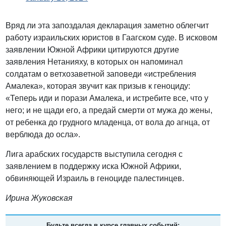
Вряд ли эта запоздалая декларация заметно облегчит
работу израильских юристов в Гаагском суде. В исковом
заявлении Южной Африки цитируются другие
заявления Нетанияху, в которых он напоминал
солдатам о ветхозаветной заповеди «истребления
Амалека», которая звучит как призыв к геноциду:
«Теперь иди и порази Амалека, и истребите все, что у
него; и не щади его, а предай смерти от мужа до жены,
от ребенка до грудного младенца, от вола до агнца, от
верблюда до осла».
Лига арабских государств выступила сегодня с
заявлением в поддержку иска Южной Африки,
обвиняющей Израиль в геноциде палестинцев.
Ирина Жуковская
Будьте всегда в курсе главных событий: