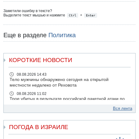
Заметили ошибку в тексте?
Выделите текст мышью и нажмите
+
Ctrl
Enter
Еще в разделе
Политика
КОРОТКИЕ НОВОСТИ
08.08.2026 14:43
Тело мужчины обнаружено сегодня на открытой
местности недалеко от Реховота
08.08.2026 11:02
Трое убитых в результате российской ракетной атаки по
Киеву
Вся лента
07.08.2026 20:43
Поножовщина в Тайбе: 3 мужчин серьезно ранены
ПОГОДА В ИЗРАИЛЕ
07.08.2026 20:41
Ynet: "Хизбалла" запустила БПЛА со взрывчаткой по
силам ЦАХАЛ