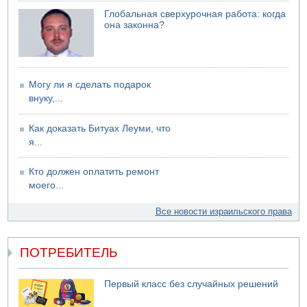
06.08.2026 12:06
Глобальная сверхурочная работа: когда
США не будут давить на Израиль в вопросе Ливана
она законна?
06.08.2026 11:41
Трое подростков ограбили сексшоп в Холоне
Могу ли я сделать подарок
внуку,...
Как доказать Битуах Леуми, что
я...
Кто должен оплатить ремонт
моего...
Все новости израильского права
ПОТРЕБИТЕЛЬ
Первый класс без случайных решений