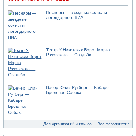
В Дубае поднимается дым над портом
05.08.2026 06:41
Песняры — звездные солисты
Еще один меморандум для Ирана
легендарного ВИА
04.08.2026 20:31
Минздрав и Министерство экологии сообщили о
необычно высоком уровне загрязнения воды в девяти
реках и ручьях на севере страны
04.08.2026 19:20
Театр У Никитских Ворот Марка
Шоссе 6 и участок шоссе 1 в восточном направлении в
Розовского — Свадьба
районе Бейт-Шемеша вновь открыты для движения
04.08.2026 18:17
75-летний мужчина получил тяжелые ножевые ранения
в результате нападения на улице Левински в Тель-
Авиве
Вечер Юлии Рутберг — Кабаре
04.08.2026 13:48
Бродячая Собака
Американцы за пять месяцев израсходовали почти все
запасы ракет
04.08.2026 13:12
Ракетная атака на судно вблизи Омана
Для организаций и клубов
Все мероприятия
04.08.2026 12:29
Малыш обварился супом в Бней-Браке