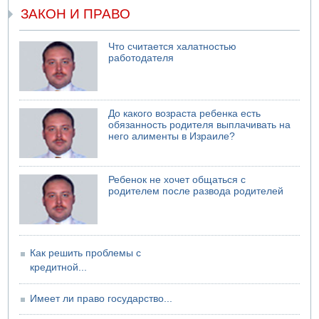
04.08.2026 10:13
ЗАКОН И ПРАВО
Троих подростков унесло течением на Кинерете
04.08.2026 08:45
Атака на склады в Подмосковье и Ленинградской
Что считается халатностью
работодателя
области
04.08.2026 06:53
Суд "Ликуда" отменил решение конференции партии
04.08.2026 06:10
До какого возраста ребенка есть
Пожар в квартире в Ашдоде
обязанность родителя выплачивать на
него алименты в Израиле?
Ребенок не хочет общаться с
родителем после развода родителей
Как решить проблемы с
кредитной...
Имеет ли право государство...