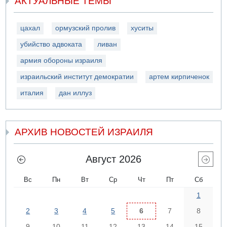
АКТУАЛЬНЫЕ ТЕМЫ
цахал
ормузский пролив
хуситы
убийство адвоката
ливан
армия обороны израиля
израильский институт демократии
артем кирпиченок
италия
дан иллуз
АРХИВ НОВОСТЕЙ ИЗРАИЛЯ
Август 2026
Вс
Пн
Вт
Ср
Чт
Пт
Сб
1
2
3
4
5
6
7
8
9
10
11
12
13
14
15