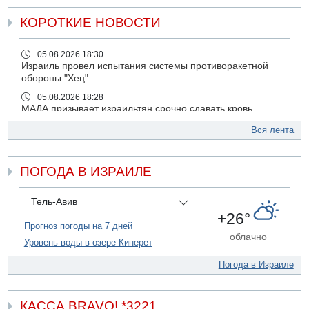
КОРОТКИЕ НОВОСТИ
05.08.2026 18:30
Израиль провел испытания системы противоракетной
обороны "Хец"
05.08.2026 18:28
МАДА призывает израильтян срочно сдавать кровь
05.08.2026 17:00
Вся лента
Бывший посол Израиля в ООН Гилад Эрдан объявит в
четверг о создании новой политической партии
ПОГОДА В ИЗРАИЛЕ
05.08.2026 13:49
На севере Израиля на берег выбросило тело
05.08.2026 13:32
Тель-Авив
В России горят новые склады
+26°
Прогноз погоды на 7 дней
05.08.2026 10:19
облачно
Уровень воды в озере Кинерет
Хуситы сообщают об атаке по Саудовскому танкеру
05.08.2026 10:16
Погода в Израиле
Левые активисты пытались ворваться в офис
"Религиозного сионизма"
КАССА BRAVO! *3221
05.08.2026 06:42