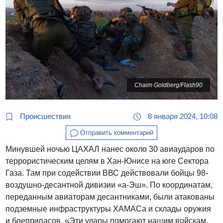
Chaim Goldberg/Flash90
Происшествия
8 января 2024, 10:08
Отправить комментарий
Минувшей ночью ЦАХАЛ нанес около 30 авиаударов по
террористическим целям в Хан-Юнисе на юге Сектора
Газа. Там при содействии ВВС действовали бойцы 98-
воздушно-десантной дивизии «а-Эш». По координатам,
переданным авиаторам десантниками, были атакованы
подземные инфраструктуры ХАМАСа и склады оружия
и боеприпасов. «Эти удары помогают нашим войскам,