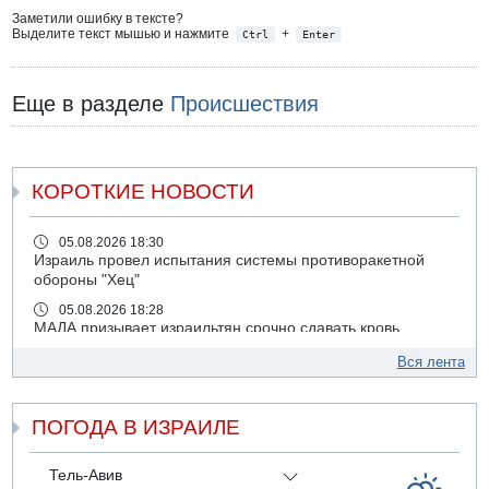
Заметили ошибку в тексте?
Выделите текст мышью и нажмите
+
Ctrl
Enter
Еще в разделе
Происшествия
КОРОТКИЕ НОВОСТИ
05.08.2026 18:30
Израиль провел испытания системы противоракетной
обороны "Хец"
05.08.2026 18:28
МАДА призывает израильтян срочно сдавать кровь
05.08.2026 17:00
Вся лента
Бывший посол Израиля в ООН Гилад Эрдан объявит в
четверг о создании новой политической партии
ПОГОДА В ИЗРАИЛЕ
05.08.2026 13:49
На севере Израиля на берег выбросило тело
05.08.2026 13:32
Тель-Авив