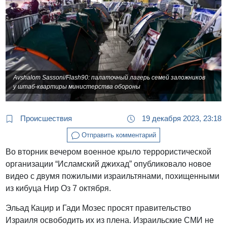
Avshalom Sassoni/Flash90: палаточный лагерь семей заложников
у штаб-квартиры министерства обороны
Происшествия
19 декабря 2023, 23:18
Отправить комментарий
Во вторник вечером военное крыло террористической
организации “Исламский джихад” опубликовало новое
видео с двумя пожилыми израильтянами, похищенными
из кибуца Нир Оз 7 октября.
Эльад Кацир и Гади Мозес просят правительство
Израиля освободить их из плена. Израильские СМИ не