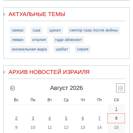
АКТУАЛЬНЫЕ ТЕМЫ
хамас
сша
цахал
сектор газа после войны
ливан
италия
гади айзенкот
аномальная жара
шабат
сирия
АРХИВ НОВОСТЕЙ ИЗРАИЛЯ
Август 2026
Вс
Пн
Вт
Ср
Чт
Пт
Сб
1
2
3
4
5
6
7
8
9
10
11
12
13
14
15