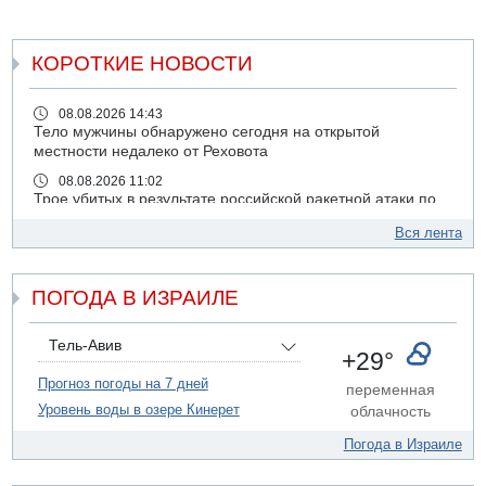
КОРОТКИЕ НОВОСТИ
08.08.2026 14:43
Тело мужчины обнаружено сегодня на открытой
местности недалеко от Реховота
08.08.2026 11:02
Трое убитых в результате российской ракетной атаки по
Киеву
Вся лента
07.08.2026 20:43
Поножовщина в Тайбе: 3 мужчин серьезно ранены
ПОГОДА В ИЗРАИЛЕ
07.08.2026 20:41
Ynet: "Хизбалла" запустила БПЛА со взрывчаткой по
силам ЦАХАЛ
Тель-Авив
+29°
07.08.2026 19:16
ДТП в Ашдоде: тяжело ранены двое маленьких детей
Прогноз погоды на 7 дней
переменная
Уровень воды в озере Кинерет
облачность
07.08.2026 19:14
Скончался водитель, врезавшийся в стену в
Погода в Израиле
Иерусалиме
07.08.2026 17:57