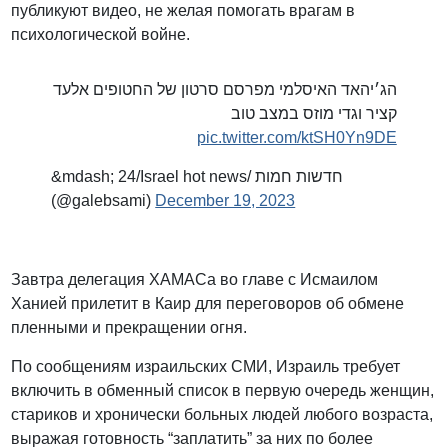
публикуют видео, не желая помогать врагам в
психологической войне.
הג׳יהאד האיסלמי מפרסם סרטון של החטופים אלעד
קציר וגדי מוזס במצב טוב
pic.twitter.com/ktSH0Yn9DE
&mdash; 24/Israel hot news/ חדשות חמות
(@galebsami)
December 19, 2023
Завтра делегация ХАМАСа во главе с Исмаилом
Ханией прилетит в Каир для переговоров об обмене
пленными и прекращении огня.
По сообщениям израильских СМИ, Израиль требует
включить в обменный список в первую очередь женщин,
стариков и хронически больных людей любого возраста,
выражая готовность “заплатить” за них по более