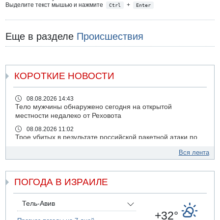
Выделите текст мышью и нажмите
+
Ctrl
Enter
Еще в разделе
Происшествия
КОРОТКИЕ НОВОСТИ
08.08.2026 14:43
Тело мужчины обнаружено сегодня на открытой
местности недалеко от Реховота
08.08.2026 11:02
Трое убитых в результате российской ракетной атаки по
Киеву
Вся лента
07.08.2026 20:43
Поножовщина в Тайбе: 3 мужчин серьезно ранены
ПОГОДА В ИЗРАИЛЕ
07.08.2026 20:41
Ynet: "Хизбалла" запустила БПЛА со взрывчаткой по
силам ЦАХАЛ
Тель-Авив
07.08.2026 19:16
+32°
ДТП в Ашдоде: тяжело ранены двое маленьких детей