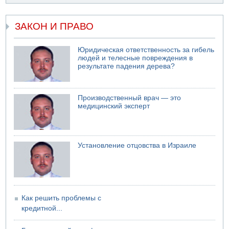
свадьбу
07.08.2026 11:05
ЗАКОН И ПРАВО
Саудовская Аравия опасается нападения хуситов и
иракских ополченцев
Юридическая ответственность за гибель
07.08.2026 08:29
людей и телесные повреждения в
В Бат-Яме утонул мужчина
результате падения дерева?
07.08.2026 08:29
Стрельба в школе Таиланда
07.08.2026 06:47
Производственный врач — это
Недалеко от Бейт-Шемеша погиб велосипедист
медицинский эксперт
07.08.2026 06:24
Саудовская Аравия сообщает о нападении хуситов
Установление отцовства в Израиле
Как решить проблемы с
кредитной...