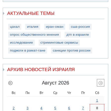
АКТУАЛЬНЫЕ ТЕМЫ
цахал
италия
иран-оман
сша-россия
опрос общественного мнения
дтп в израиле
исследование
стриминговые сервисы
поджоги в рамат-гане
санкции против россии
АРХИВ НОВОСТЕЙ ИЗРАИЛЯ
Август 2026
Вс
Пн
Вт
Ср
Чт
Пт
Сб
1
2
3
4
5
6
7
8