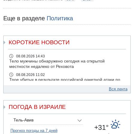
Еще в разделе
Политика
КОРОТКИЕ НОВОСТИ
08.08.2026 14:43
Тело мужчины обнаружено сегодня на открытой
местности недалеко от Реховота
08.08.2026 11:02
Трое убитых в результате российской ракетной атаки по
Киеву
Вся лента
07.08.2026 20:43
Поножовщина в Тайбе: 3 мужчин серьезно ранены
ПОГОДА В ИЗРАИЛЕ
07.08.2026 20:41
Ynet: "Хизбалла" запустила БПЛА со взрывчаткой по
силам ЦАХАЛ
Тель-Авив
07.08.2026 19:16
+31°
ДТП в Ашдоде: тяжело ранены двое маленьких детей
Прогноз погоды на 7 дней