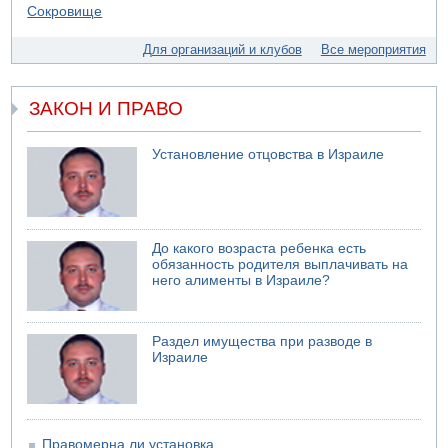
07.08.2026 11:05
Саудовская Аравия опасается нападения хуситов и
Для организаций и клубов
Все мероприятия
иракских ополченцев
07.08.2026 08:29
В Бат-Яме утонул мужчина
ЗАКОН И ПРАВО
07.08.2026 08:29
Стрельба в школе Таиланда
Установление отцовства в Израиле
07.08.2026 06:47
Недалеко от Бейт-Шемеша погиб велосипедист
07.08.2026 06:24
Саудовская Аравия сообщает о нападении хуситов
До какого возраста ребенка есть
обязанность родителя выплачивать на
него алименты в Израиле?
Раздел имущества при разводе в
Израиле
Правомерна ли установка...