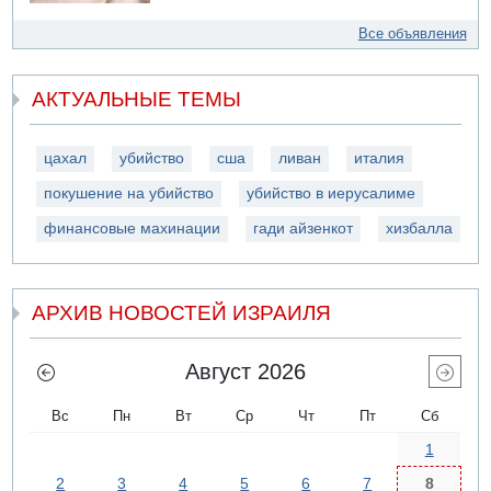
Все объявления
АКТУАЛЬНЫЕ ТЕМЫ
цахал
убийство
сша
ливан
италия
покушение на убийство
убийство в иерусалиме
финансовые махинации
гади айзенкот
хизбалла
АРХИВ НОВОСТЕЙ ИЗРАИЛЯ
Август 2026
Вс
Пн
Вт
Ср
Чт
Пт
Сб
1
2
3
4
5
6
7
8