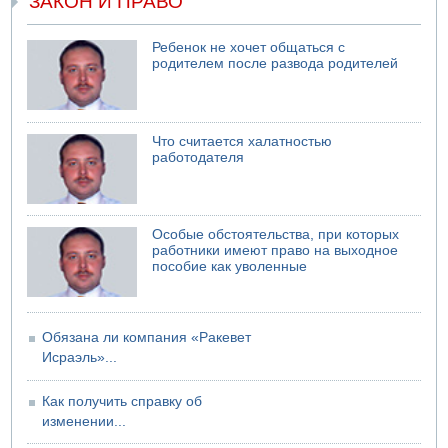
ЗАКОН И ПРАВО
коррупционных отношениях с Йоавом Элиаси
07.08.2026 17:51
Ребенок не хочет общаться с
БАГАЦ отказался заморозить лишение налоговых льгот
родителем после развода родителей
для уклонистов-харедим
07.08.2026 17:48
В Иерусалиме водитель врезался в забор и серьезно
пострадал
Что считается халатностью
работодателя
Особые обстоятельства, при которых
работники имеют право на выходное
пособие как уволенные
Обязана ли компания «Ракевет
Исраэль»...
Как получить справку об
изменении...