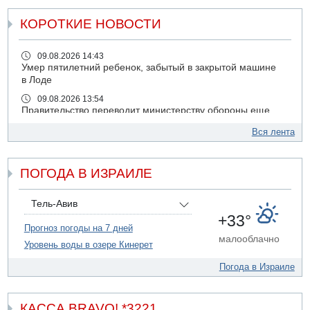
КОРОТКИЕ НОВОСТИ
09.08.2026 14:43
Умер пятилетний ребенок, забытый в закрытой машине
в Лоде
09.08.2026 13:54
Правительство переводит министерству обороны еще
миллиард шекелей сверх утвержденного бюджета "на
Вся лента
срочные секретные нужды"
09.08.2026 13:46
В больнице "Шамир" борются за жизнь забытого в
ПОГОДА В ИЗРАИЛЕ
закрытой машине пятилетнего ребенка
09.08.2026 13:38
Тель-Авив
NYT: Хизбалла переживает самый серьезный
+33°
финансовый кризис за многие годы
Прогноз погоды на 7 дней
малооблачно
09.08.2026 13:29
Уровень воды в озере Кинерет
Трагедия в Мексике: четырехлетний израильский
ребенок утонул, упав в бассейн
Погода в Израиле
09.08.2026 08:30
Авиакомпания Air Canada вновь отсрочила
КАССА BRAVO! *3221
возвращение в Израиль