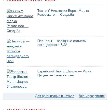
08.08.2026 14:43
Тело мужчины обнаружено сегодня на открытой
Театр У Никитских Ворот Марка
местности недалеко от Реховота
Розовского — Свадьба
08.08.2026 11:02
Трое убитых в результате российской ракетной атаки по
Киеву
07.08.2026 20:43
Поножовщина в Тайбе: 3 мужчин серьезно ранены
Песняры — звездные солисты
легендарного ВИА
07.08.2026 20:41
Ynet: "Хизбалла" запустила БПЛА со взрывчаткой по
силам ЦАХАЛ
07.08.2026 19:16
ДТП в Ашдоде: тяжело ранены двое маленьких детей
Еврейский Театр Шалом — Моня
07.08.2026 19:14
Цацкес — Знаменосец
Скончался водитель, врезавшийся в стену в
Иерусалиме
07.08.2026 17:57
Подозреваемый в домогательствах в хостеле - Гильбоа
Для организаций и клубов
Все мероприятия
Дахан
07.08.2026 17:55
Обнародовано имя полицейского, подозреваемого в