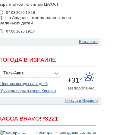
взрывчаткой по силам ЦАХАЛ
07.08.2026 19:16
ДТП в Ашдоде: тяжело ранены двое
маленьких детей
07.08.2026 19:14
Скончался водитель, врезавшийся в стену в
Иерусалиме
Вся лента
07.08.2026 17:57
Подозреваемый в домогательствах в хостеле
ПОГОДА В ИЗРАИЛЕ
- Гильбоа Дахан
07.08.2026 17:55
Тель-Авив
Обнародовано имя полицейского,
+31°
подозреваемого в коррупционных
Прогноз погоды на 7 дней
отношениях с Йоавом Элиаси
малооблачно
Уровень воды в озере Кинерет
07.08.2026 17:51
БАГАЦ отказался заморозить лишение
Погода в Израиле
налоговых льгот для уклонистов-харедим
07.08.2026 17:48
В Иерусалиме водитель врезался в забор и
КАССА BRAVO! *3221
серьезно пострадал
07.08.2026 13:47
Песняры — звездные солисты