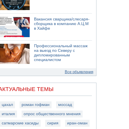
Вакансия сварщика/слесаря-
сборщика в компанию А.Ц.М
в Хайфе
Профессиональный массаж
на выезд по Северу с
дипломированным
специалистом
Все объявления
АКТУАЛЬНЫЕ ТЕМЫ
цахал
роман гофман
моссад
италия
опрос общественного мнения
сатмарские хасиды
сирия
иран-оман