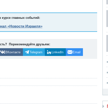
в курсе главных событий:
анал «Новости Израиля»
ость? Порекомендуйте друзьям:
ВКонтакте
Telegram
LinkedIn
Email