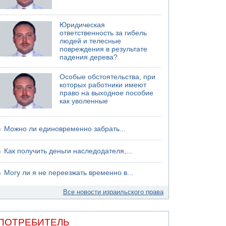
06.08.2026 13:13
Арестованы двое подозреваемых в стрельбе
Юридическая
по электрической компании
ответственность за гибель
людей и телесные
06.08.2026 13:07
повреждения в результате
Возле Кирьят-Арбы пожар на местности
падения дерева?
06.08.2026 12:06
США не будут давить на Израиль в вопросе
Особые обстоятельства, при
Ливана
которых работники имеют
право на выходное пособие
как уволенные
Можно ли единовременно забрать...
Как получить деньги наследодателя,...
Могу ли я не переезжать временно в...
Все новости израильского права
ПОТРЕБИТЕЛЬ