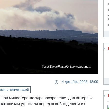
Yossi Zamir/Flash90. Иллюстрация.
4 декабря 2023, 18:00
авить комментарий
 при министерстве здравоохранения дал интервью
м заложникам угрожали перед освобождением из