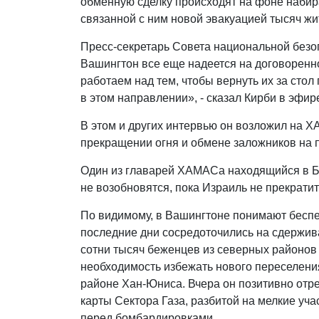
обменную сделку происходят на фоне набир
связанной с ним новой эвакуацией тысяч жи
Пресс-секретарь Совета национальной безо
Вашингтон все еще надеется на договоренн
работаем над тем, чтобы вернуть их за стол
в этом направлении», - сказал Кирби в эфи
В этом и других интервью он возложил на Х
прекращении огня и обмене заложников на 
Один из главарей ХАМАСа находящийся в Бе
не возобновятся, пока Израиль не прекратит
По видимому, в Вашингтоне понимают беспе
последние дни сосредоточились на сдержив
сотни тысяч беженцев из северных районов 
необходимость избежать нового переселени
районе Хан-Юниса. Вчера он позитивно от
карты Сектора Газа, разбитой на мелкие уч
перед бомбардировками.