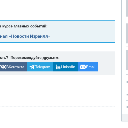
в курсе главных событий:
анал «Новости Израиля»
ость? Порекомендуйте друзьям:
ВКонтакте
Telegram
LinkedIn
Email