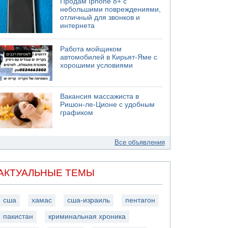
Продам Iphone 8+ с
небольшими повреждениями,
отличный для звонков и
интернета
Работа мойщиком
автомобилей в Кирьят-Яме с
хорошими условиями
Вакансия массажиста в
Ришон-ле-Ционе с удобным
графиком
Все объявления
АКТУАЛЬНЫЕ ТЕМЫ
сша
хамас
сша-израиль
пентагон
пакистан
криминальная хроника