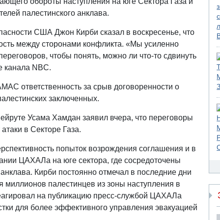
ающего обороты наступления на юге Сектора Газа и
телей палестинского анклава.
пасности США Джон Кирби сказал в воскресенье, что
ость между сторонами конфликта. «Мы усиленно
 переговоров, чтобы понять, можно ли что-то сдвинуть
ре канала NBC.
АМАС ответственность за срыв договоренности о
палестинских заключенных.
йруте Усама Хамдан заявил вчера, что переговоры
 атаки в Секторе Газа.
рспективность попыток возрождения соглашения и в
ании ЦАХАЛа на юге сектора, где сосредоточены
анклава. Кирби постоянно отмечал в последние дни
я миллионов палестинцев из зоны наступления в
реагировал на публикацию пресс-службой ЦАХАЛа
астки для более эффективного управления эвакуацией