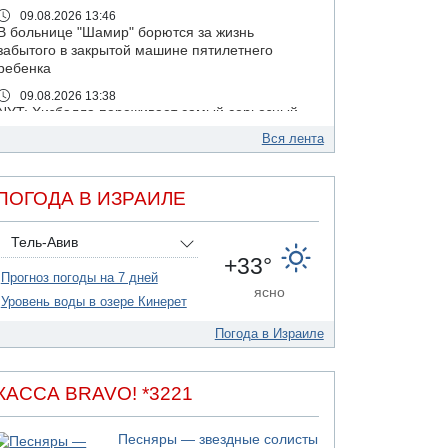
09.08.2026 13:46
В больнице "Шамир" борются за жизнь
забытого в закрытой машине пятилетнего
ребенка
09.08.2026 13:38
NYT: Хизбалла переживает самый серьезный
финансовый кризис за многие годы
Вся лента
09.08.2026 13:29
Трагедия в Мексике: четырехлетний
израильский ребенок утонул, упав в бассейн
ПОГОДА В ИЗРАИЛЕ
09.08.2026 08:30
Авиакомпания Air Canada вновь отсрочила
Тель-Авив
возвращение в Израиль
+33°
Прогноз погоды на 7 дней
08.08.2026 14:43
ясно
Тело мужчины обнаружено сегодня на
Уровень воды в озере Кинерет
открытой местности недалеко от Реховота
Погода в Израиле
08.08.2026 11:02
Трое убитых в результате российской
ракетной атаки по Киеву
КАССА BRAVO! *3221
07.08.2026 20:43
Поножовщина в Тайбе: 3 мужчин серьезно
Песняры — звездные солисты
ранены